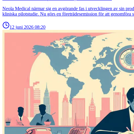
Neola Medical närmar sig en avgörande fas i utvecklingen av sin produk
kliniska pilotstudie. Nu görs en företrädesemission för att genomför
12 juni 2026
08:20