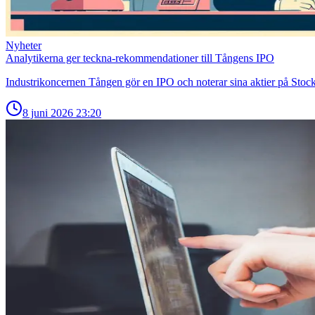
Nyheter
Analytikerna ger teckna-rekommendationer till Tångens IPO
Industrikoncernen Tången gör en IPO och noterar sina aktier på Sto
8 juni 2026
23:20