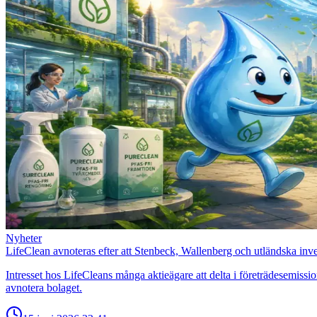
Nyheter
LifeClean avnoteras efter att Stenbeck, Wallenberg och utländska inves
Intresset hos LifeCleans många aktieägare att delta i företrädesemissi
avnotera bolaget.