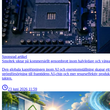
Sponsrad artikel
Smoltek siktar på kommersiellt genombrott inom halvledare och vätga
Den globala kapplöpningen inom AI och energiomställning skapar ett
strömförsörjning till framtidens AI-chip och mer resurseffektiv produ
takten.
23 juni 2026
11:59