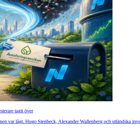
terare tagit över
onen var lågt. Hugo Stenbeck, Alexander Wallenberg och utländska invest