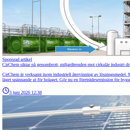
Sponsrad artikel
CirChem siktar på genombrott, miljardtrenden mot cirkulär industri dri
CirChem är verksamt inom industriell återvinning av lösningsmedel. 
läget spännande ut för bolaget. Gör nu en företrädesemission för bygga
3 juni 2026
12:38