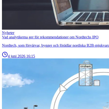
Nyheter
Vad analytikerna ger för rekommendationer om Nordtechs IPO
Nordtech, som förvärvar, bygger och förädlar nordiska B2B-mjukvaru
4 juni 2026
16:15