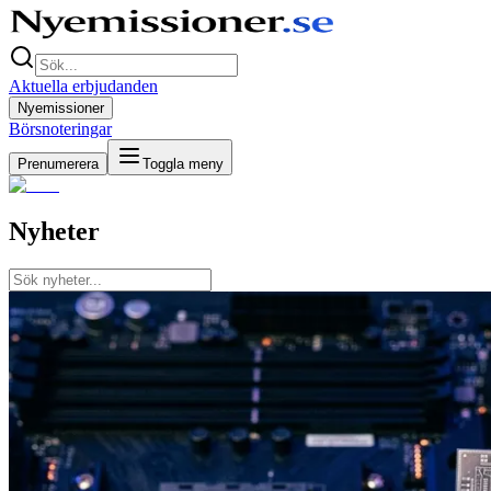
Aktuella erbjudanden
Nyemissioner
Börsnoteringar
Prenumerera
Toggla meny
Nyheter