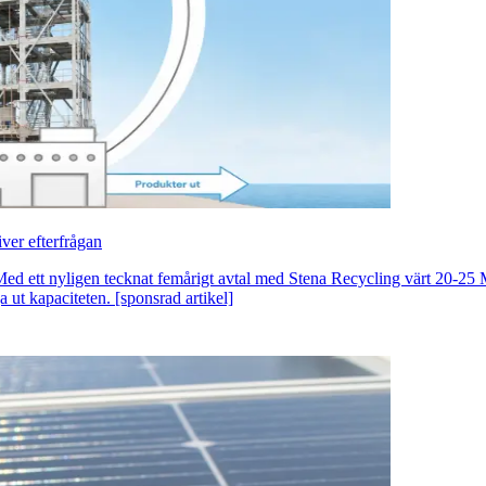
ver efterfrågan
Med ett nyligen tecknat femårigt avtal med Stena Recycling värt 20-25
 ut kapaciteten. [sponsrad artikel]