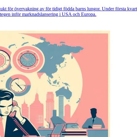
t för övervakning av för tidigt födda barns lungor. Under första kvartal
a stegen inför marknadslansering i USA och Europa.