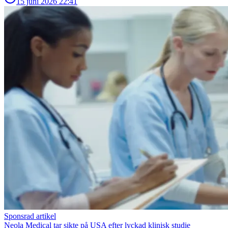
15 juni 2026
22:41
Sponsrad artikel
Neola Medical tar sikte på USA efter lyckad klinisk studie