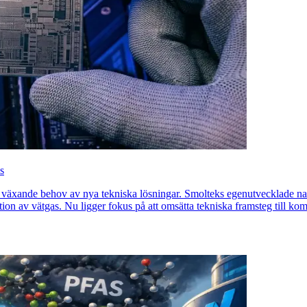
s
 växande behov av nya tekniska lösningar. Smolteks egenutvecklade na
ktion av vätgas. Nu ligger fokus på att omsätta tekniska framsteg till k