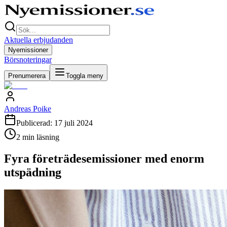
Aktuella erbjudanden
Nyemissioner
Börsnoteringar
Prenumerera
Toggla meny
Andreas Poike
Publicerad:
17 juli 2024
2
min läsning
Fyra företrädesemissioner med enorm
utspädning