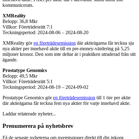
kommunicerats.
XMReality
Belopp: 36,8 Mkr
Villkor: Företrädesrätt 7:1
Teckningsperiod: 2024-08-06 – 2024-08-20
XMReality gör
en företrädesemission
där aktieägarna får teckna sju
nya aktier per innehavd aktie till en pre-money-värdering på 5,25
miljoner kronor. Den som inte deltar är i praktiken utraderad från sitt
ägande.
Prostatype Genomics
Belopp: 49,5 Mkr
Villkor: Företrädesrätt 5:1
Teckningsperiod: 2024-08-19 – 2024-09-02
Prostatype Genomics gör
en företrädesemission
till 1 öre per aktie
där aktieägarna får teckna fem nya aktier för varje innehavd aktie.
Laddar relaterade nyheter...
Prenumerera på nyhetsbrev
Få de senaste nyheterna om nyemissioner direkt till din inkorg.