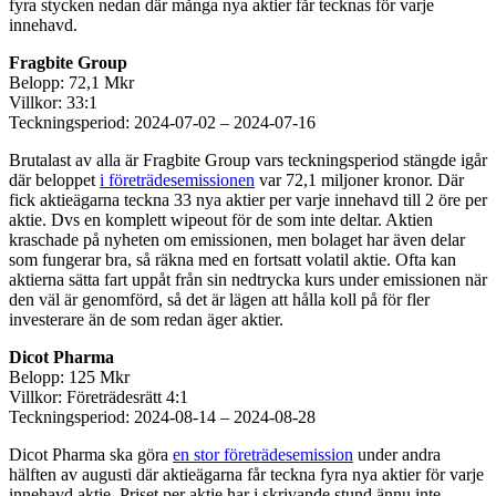
fyra stycken nedan där många nya aktier får tecknas för varje
innehavd.
Fragbite Group
Belopp: 72,1 Mkr
Villkor: 33:1
Teckningsperiod: 2024-07-02 – 2024-07-16
Brutalast av alla är Fragbite Group vars teckningsperiod stängde igår
där beloppet
i företrädesemissionen
var 72,1 miljoner kronor. Där
fick aktieägarna teckna 33 nya aktier per varje innehavd till 2 öre per
aktie. Dvs en komplett wipeout för de som inte deltar. Aktien
kraschade på nyheten om emissionen, men bolaget har även delar
som fungerar bra, så räkna med en fortsatt volatil aktie. Ofta kan
aktierna sätta fart uppåt från sin nedtrycka kurs under emissionen när
den väl är genomförd, så det är lägen att hålla koll på för fler
investerare än de som redan äger aktier.
Dicot Pharma
Belopp: 125 Mkr
Villkor: Företrädesrätt 4:1
Teckningsperiod: 2024-08-14 – 2024-08-28
Dicot Pharma ska göra
en stor företrädesemission
under andra
hälften av augusti där aktieägarna får teckna fyra nya aktier för varje
innehavd aktie. Priset per aktie har i skrivande stund ännu inte