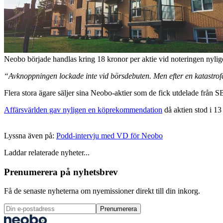
Neobo började handlas kring 18 kronor per aktie vid noteringen nyli
“Avknoppningen lockade inte vid börsdebuten. Men efter en katastrofal f
Flera stora ägare säljer sina Neobo-aktier som de fick utdelade från S
Affärsvärlden gav nyligen en köprekommendation
då aktien stod i 1
Lyssna även på:
Podd-intervju med VD för Neobo
Laddar relaterade nyheter...
Prenumerera på nyhetsbrev
Få de senaste nyheterna om nyemissioner direkt till din inkorg.
Prenumerera