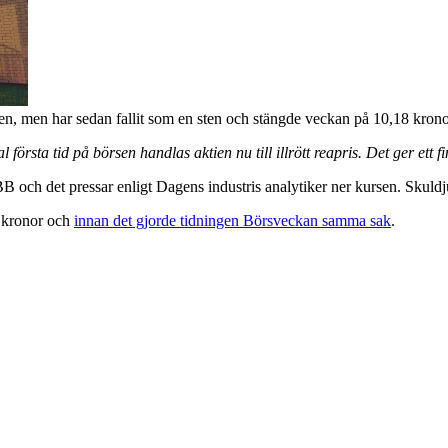
gen, men har sedan fallit som en sten och stängde veckan på 10,18 kron
örsta tid på börsen handlas aktien nu till illrött reapris. Det ger ett f
BB och det pressar enligt Dagens industris analytiker ner kursen. Skuldj
3 kronor och
innan det gjorde tidningen Börsveckan samma sak
.