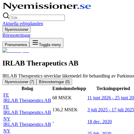
Aktuella erbjudanden
Nyemissioner
Börsnoteringar
Prenumerera
Toggla meny
IRLAB Therapeutics AB
IRLAB Therapeutics utvecklar läkemedel för behandling av Parkinso
Nyemissioner (
7
)
Börsnoteringar (
0
)
Bolag
Emissionsbelopp
Teckningsperiod
FE
68 MSEK
11 juni 2026 - 25 juni 2
IRLAB Therapeutics AB
FE
136,2 MSEK
3 juli 2025 - 17 juli 202
IRLAB Therapeutics AB
NY
-
18 dec. 2020
IRLAB Therapeutics AB
NY
-
25 feb. 2020