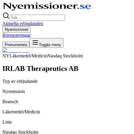
Aktuella erbjudanden
Nyemissioner
Börsnoteringar
Prenumerera
Toggla meny
NY
Läkemedel/Medicin
Nasdaq Stockholm
IRLAB Therapeutics AB
Typ av erbjudande
Nyemission
Bransch
Läkemedel/Medicin
Lista
Nasdaq Stockholm