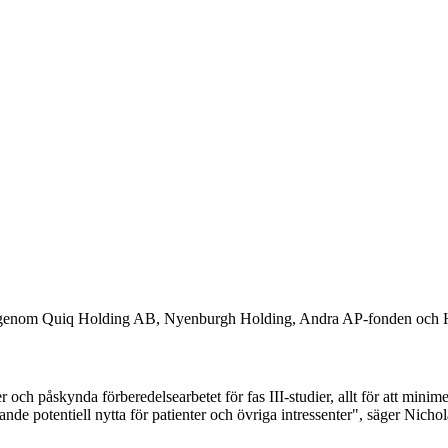
son genom Quiq Holding AB, Nyenburgh Holding, Andra AP-fonden och
dier och påskynda förberedelsearbetet för fas III-studier, allt för att mi
e potentiell nytta för patienter och övriga intressenter", säger Nicho