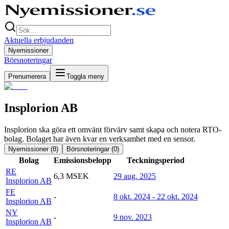
Aktuella erbjudanden
Nyemissioner
Börsnoteringar
Prenumerera
Toggla meny
Insplorion AB
Insplorion ska göra ett omvänt förvärv samt skapa och notera RTO-
bolag. Bolaget har även kvar en verksamhet med en sensor.
Nyemissioner (
8
)
Börsnoteringar (
0
)
Bolag
Emissionsbelopp
Teckningsperiod
RE
6,3 MSEK
29 aug. 2025
Insplorion AB
FE
-
8 okt. 2024 - 22 okt. 2024
Insplorion AB
NY
-
9 nov. 2023
Insplorion AB