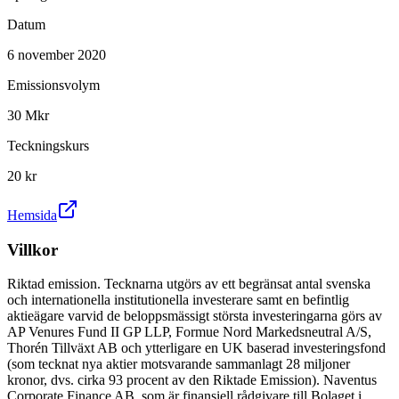
Datum
6 november 2020
Emissionsvolym
30 Mkr
Teckningskurs
20 kr
Hemsida
Villkor
Riktad emission. Tecknarna utgörs av ett begränsat antal svenska
och internationella institutionella investerare samt en befintlig
aktieägare varvid de beloppsmässigt största investeringarna görs av
AP Venures Fund II GP LLP, Formue Nord Markedsneutral A/S,
Thorén Tillväxt AB och ytterligare en UK baserad investeringsfond
(som tecknat nya aktier motsvarande sammanlagt 28 miljoner
kronor, dvs. cirka 93 procent av den Riktade Emission). Naventus
Corporate Finance AB, som är finansiell rådgivare till Bolaget i