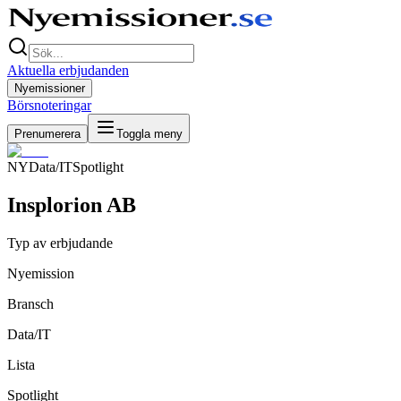
Aktuella erbjudanden
Nyemissioner
Börsnoteringar
Prenumerera
Toggla meny
NY
Data/IT
Spotlight
Insplorion AB
Typ av erbjudande
Nyemission
Bransch
Data/IT
Lista
Spotlight