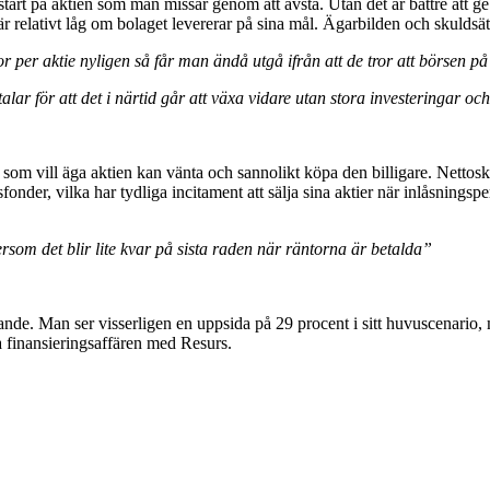
start på aktien som man missar genom att avstå. Utan det är bättre att g
 relativt låg om bolaget levererar på sina mål. Ägarbilden och skuldsät
per aktie nyligen så får man ändå utgå ifrån att de tror att börsen på 
talar för att det i närtid går att växa vidare utan stora investeringar oc
en som vill äga aktien kan vänta och sannolikt köpa den billigare. Nettos
fonder, vilka har tydliga incitament att sälja sina aktier när inlåsningspe
tersom det blir lite kvar på sista raden när räntorna är betalda”
dande. Man ser visserligen en uppsida på 29 procent i sitt huvuscenario, 
a finansieringsaffären med Resurs.