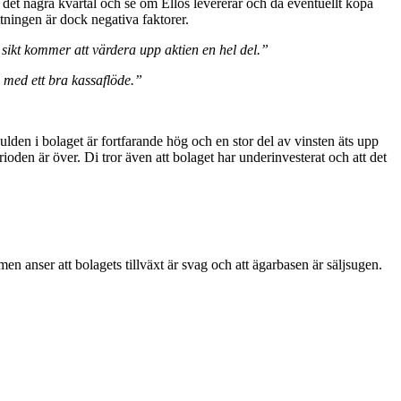
e det några kvartal och se om Ellos levererar och då eventuellt köpa
tningen är dock negativa faktorer.
sikt kommer att värdera upp aktien en hel del.”
h med ett bra kassaflöde.”
kulden i bolaget är fortfarande hög och en stor del av vinsten äts upp
rioden är över. Di tror även att bolaget har underinvesterat och att det
men anser att bolagets tillväxt är svag och att ägarbasen är säljsugen.