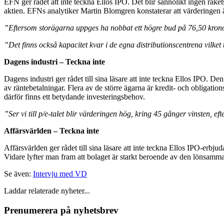
EFN ger rådet att inte teckna Ellos IPO. Det blir sannolikt ingen raket
aktien. EFNs analytiker Martin Blomgren konstaterar att värderingen är
”Eftersom storägarna uppges ha nobbat ett högre bud på 76,50 kronor 
”Det finns också kapacitet kvar i de egna distributionscentrena vilket 
Dagens industri – Teckna inte
Dagens industri ger rådet till sina läsare att inte teckna Ellos IPO. D
av räntebetalningar. Flera av de större ägarna är kredit- och obligations
därför finns ett betydande investeringsbehov.
”Ser vi till p/e-talet blir värderingen hög, kring 45 gånger vinsten, ef
Affärsvärlden – Teckna inte
Affärsvärlden ger rådet till sina läsare att inte teckna Ellos IPO-erbju
Vidare lyfter man fram att bolaget är starkt beroende av den lönsamm
Se även:
Intervju med VD
Laddar relaterade nyheter...
Prenumerera på nyhetsbrev