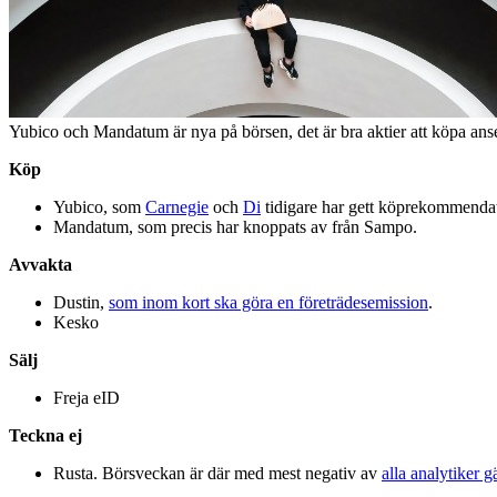
Yubico och Mandatum är nya på börsen, det är bra aktier att köpa an
Köp
Yubico, som
Carnegie
och
Di
tidigare har gett köprekommendat
Mandatum, som precis har knoppats av från Sampo.
Avvakta
Dustin,
som inom kort ska göra en företrädesemission
.
Kesko
Sälj
Freja eID
Teckna ej
Rusta. Börsveckan är där med mest negativ av
alla analytiker 