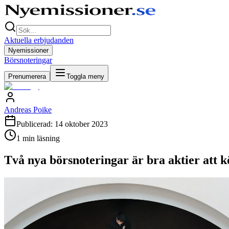
Aktuella erbjudanden
Nyemissioner
Börsnoteringar
Prenumerera
Toggla meny
Andreas Poike
Publicerad:
14 oktober 2023
1
min läsning
Två nya börsnoteringar är bra aktier att 