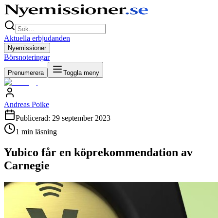
Aktuella erbjudanden
Nyemissioner
Börsnoteringar
Prenumerera
Toggla meny
Andreas Poike
Publicerad:
29 september 2023
1
min läsning
Yubico får en köprekommendation av
Carnegie