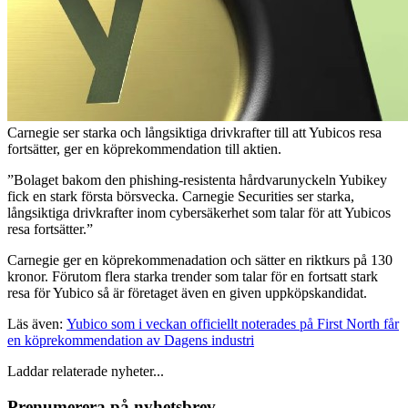
Carnegie ser starka och långsiktiga drivkrafter till att Yubicos resa
fortsätter, ger en köprekommendation till aktien.
”Bolaget bakom den phishing-resistenta hårdvarunyckeln Yubikey
fick en stark första börsvecka. Carnegie Securities ser starka,
långsiktiga drivkrafter inom cybersäkerhet som talar för att Yubicos
resa fortsätter.”
Carnegie ger en köprekommenadation och sätter en riktkurs på 130
kronor. Förutom flera starka trender som talar för en fortsatt stark
resa för Yubico så är företaget även en given uppköpskandidat.
Läs även:
Yubico som i veckan officiellt noterades på First North får
en köprekommendation av Dagens industri
Laddar relaterade nyheter...
Prenumerera på nyhetsbrev