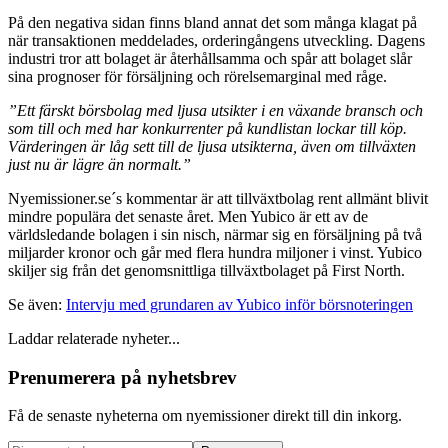
På den negativa sidan finns bland annat det som många klagat på
när transaktionen meddelades, orderingångens utveckling. Dagens
industri tror att bolaget är återhållsamma och spår att bolaget slår
sina prognoser för försäljning och rörelsemarginal med råge.
”Ett färskt börsbolag med ljusa utsikter i en växande bransch och
som till och med har konkurrenter på kundlistan lockar till köp.
Värderingen är låg sett till de ljusa utsikterna, även om tillväxten
just nu är lägre än normalt.”
Nyemissioner.se´s kommentar är att tillväxtbolag rent allmänt blivit
mindre populära det senaste året. Men Yubico är ett av de
världsledande bolagen i sin nisch, närmar sig en försäljning på två
miljarder kronor och går med flera hundra miljoner i vinst. Yubico
skiljer sig från det genomsnittliga tillväxtbolaget på First North.
Se även:
Intervju med grundaren av Yubico inför börsnoteringen
Laddar relaterade nyheter...
Prenumerera på nyhetsbrev
Få de senaste nyheterna om nyemissioner direkt till din inkorg.