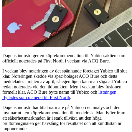
Dagens industri ger en köprekommendation till Yubico-aktien som
officiellt noterades på First North i veckan via ACQ Bure.
I veckan blev noteringen av det spännande företaget Yubico till slut
klar. Noteringen skedde via spac-bolaget ACQ Bure och detta
meddelades i mitten av april, så egentligen kan man säga att Yubico
redan noterades vid den tidpunkten. Men i veckan blev fusionen
formellt klar, ACQ Bure bytte namn till Yubico och
listningen
flyttades som planerat till First North
.
Dagens industri har tittat närmare på Yubico i en analys och den
mynnar ut i en köprekommendation till medelrisk. Man lyfter fram
att säkerhetsmarknaden är i stark tillväxt, att den höga
bruttomarginalen ger hävstång för resultatet och att kundlistan är
imponerande.