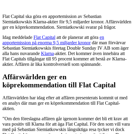
Flat Capital ska göra en apportemission av Sebastian
Siemiatkowskis Klarna-aktier för 9,5 miljarder kronor. Affärsvärlden
ger en köprekommendation. Siemiatkowski svarar på frågor.
Idag meddelade
Flat Capital
att de planerar att göra
en
apportemission på enorma 9,5 miljarder kronor
där man förvärvar
Sebastian Siemiatkowskis företag Double Sunday IV AB som äger
alla hans nuvarande
Klarna
-aktier. Det kommer även innebära att
Flat Capitals tillgångar till 95 procent kommer att bestå av Klarna-
aktier. Affären är lika kontrolversiell som spännande.
Affärsvärlden ger en
köprekommendation till Flat Capital
Affärsvärlden har idag efter att affären presenterats kommit ut med
en analys där man ger en köprekommendation till Flat Capital-
aktien.
”Om den föreslagna affären går igenom kommer det bli ett krav att
vara positiv till Klarna för att äga Flat Capital. För den som vill vara
med på Sebastian Siemiatkowskis långsiktiga resa tycker vi dock