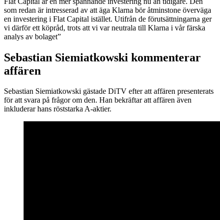
Flat Capital är en mer spännande investering nu än tidigare. Den
som redan är intresserad av att äga Klarna bör åtminstone överväga
en investering i Flat Capital istället. Utifrån de förutsättningarna ger
vi därför ett köpråd, trots att vi var neutrala till Klarna i vår färska
analys av bolaget”
Sebastian Siemiatkowski kommenterar
affären
Sebastian Siemiatkowski gästade DiTV efter att affären presenterats
för att svara på frågor om den. Han bekräftar att affären även
inkluderar hans röststarka A-aktier.