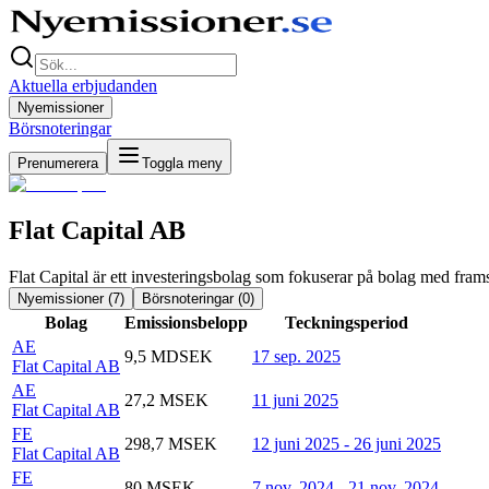
Aktuella erbjudanden
Nyemissioner
Börsnoteringar
Prenumerera
Toggla meny
Flat Capital AB
Flat Capital är ett investeringsbolag som fokuserar på bolag med frams
Nyemissioner (
7
)
Börsnoteringar (
0
)
Bolag
Emissionsbelopp
Teckningsperiod
AE
9,5 MDSEK
17 sep. 2025
Flat Capital AB
AE
27,2 MSEK
11 juni 2025
Flat Capital AB
FE
298,7 MSEK
12 juni 2025 - 26 juni 2025
Flat Capital AB
FE
80 MSEK
7 nov. 2024 - 21 nov. 2024