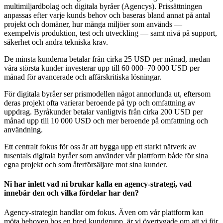
multimiljardbolag och digitala byråer (Agencys). Prissättningen
anpassas efter varje kunds behov och baseras bland annat på antal
projekt och domäner, hur många miljöer som används —
exempelvis produktion, test och utveckling — samt nivå på support,
säkerhet och andra tekniska krav.
De minsta kunderna betalar från cirka 25 USD per månad, medan
våra största kunder investerar upp till 60 000–70 000 USD per
månad för avancerade och affärskritiska lösningar.
För digitala byråer ser prismodellen något annorlunda ut, eftersom
deras projekt ofta varierar beroende på typ och omfattning av
uppdrag. Byråkunder betalar vanligtvis från cirka 200 USD per
månad upp till 10 000 USD och mer beroende på omfattning och
användning.
Ett centralt fokus för oss är att bygga upp ett starkt nätverk av
tusentals digitala byråer som använder vår plattform både för sina
egna projekt och som återförsäljare mot sina kunder.
Ni har inlett vad ni brukar kalla en agency-strategi, vad
innebär den och vilka fördelar har den?
Agency-strategin handlar om fokus. Även om vår plattform kan
möta behoven hos en bred kundgrupp, är vi övertygade om att vi för