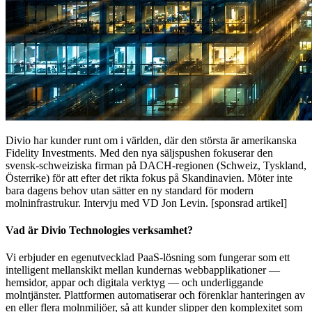
Divio har kunder runt om i världen, där den största är amerikanska
Fidelity Investments. Med den nya säljspushen fokuserar den
svensk-schweiziska firman på DACH-regionen (Schweiz, Tyskland,
Österrike) för att efter det rikta fokus på Skandinavien. Möter inte
bara dagens behov utan sätter en ny standard för modern
molninfrastrukur. Intervju med VD Jon Levin. [sponsrad artikel]
Vad är Divio Technologies verksamhet?
Vi erbjuder en egenutvecklad PaaS-lösning som fungerar som ett
intelligent mellanskikt mellan kundernas webbapplikationer —
hemsidor, appar och digitala verktyg — och underliggande
molntjänster. Plattformen automatiserar och förenklar hanteringen av
en eller flera molnmiljöer, så att kunder slipper den komplexitet som