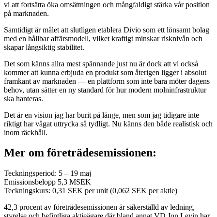
vi att fortsätta öka omsättningen och mångfaldigt stärka vår position
på marknaden.
Samtidigt är målet att slutligen etablera Divio som ett lönsamt bolag
med en hållbar affärsmodell, vilket kraftigt minskar risknivån och
skapar långsiktig stabilitet.
Det som känns allra mest spännande just nu är dock att vi också
kommer att kunna erbjuda en produkt som återigen ligger i absolut
framkant av marknaden — en plattform som inte bara möter dagens
behov, utan sätter en ny standard för hur modern molninfrastruktur
ska hanteras.
Det är en vision jag har burit på länge, men som jag tidigare inte
riktigt har vågat uttrycka så tydligt. Nu känns den både realistisk och
inom räckhåll.
Mer om företrädesemissionen:
Teckningsperiod: 5 – 19 maj
Emissionsbelopp 5,3 MSEK
Teckningskurs: 0,31 SEK per unit (0,062 SEK per aktie)
42,3 procent av företrädesemissionen är säkerställd av ledning,
styrelse och befintliga aktieägare där bland annat VD Jon Levin har