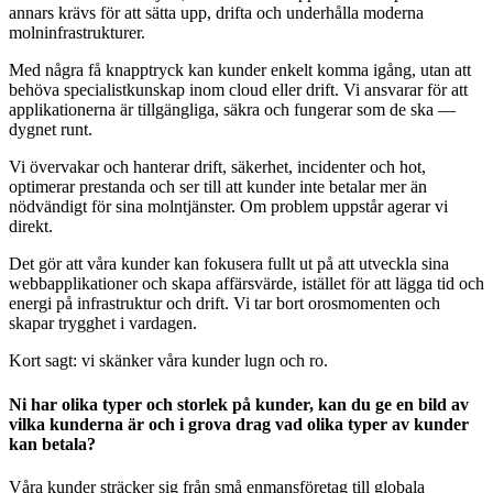
annars krävs för att sätta upp, drifta och underhålla moderna
molninfrastrukturer.
Med några få knapptryck kan kunder enkelt komma igång, utan att
behöva specialistkunskap inom cloud eller drift. Vi ansvarar för att
applikationerna är tillgängliga, säkra och fungerar som de ska —
dygnet runt.
Vi övervakar och hanterar drift, säkerhet, incidenter och hot,
optimerar prestanda och ser till att kunder inte betalar mer än
nödvändigt för sina molntjänster. Om problem uppstår agerar vi
direkt.
Det gör att våra kunder kan fokusera fullt ut på att utveckla sina
webbapplikationer och skapa affärsvärde, istället för att lägga tid och
energi på infrastruktur och drift. Vi tar bort orosmomenten och
skapar trygghet i vardagen.
Kort sagt: vi skänker våra kunder lugn och ro.
Ni har olika typer och storlek på kunder, kan du ge en bild av
vilka kunderna är och i grova drag vad olika typer av kunder
kan betala?
Våra kunder sträcker sig från små enmansföretag till globala