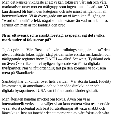
Men det kanske viktigaste är att vi kan fokusera vårt sälj och våra
marknadsresurser mot en målgrupp som ingen annan bearbetar. Vi
kan därmed bli bäst i den kategorin och inte minst nå igenom i all
kommunikation. Vi är övertygade om att vi även kan få igång en
“word of mouth”-effekt, något som är svårare än vad man kan tro,
särskilt om man är för fladdrig och bred.
Ni är ett svensk-schweiziskt företag, avspeglar sig det i vilka
marknader ni fokuserar på?
Ja, det gör det. Vårt första mål i vår utrullningstrategi är att “ta” den
absolut största fokus ligger idag på den schweiziska marknaden och
närliggande regioner inom DACH — alltså Schweiz, Tyskland och
nu även Österrike, där vi nyligen signerade vår första digitala
byråpartner. När vi fått ordentilig fart på den kommer vi fokusera
mera på Skandiavien.
Samtidigt har vi kunder över hela världen. Vår största kund, Fidelity
Investments, är amerikansk och vi har både direktkunder och
digitala byråpartners i USA samt i flera andra länder globalt.
Men återigen handlar mycket om fokus. Även om vi är
internationellt verksamma väljer vi att koncentrera våra resurser där
vi ser störst potential och bäst förutsättningar att växa snabbt och
långsiktigt. Just nu innebär det att merparten av vårt fokus och våra