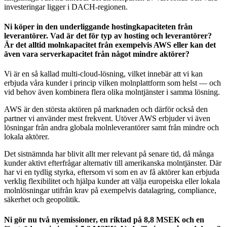
investeringar ligger i DACH-regionen.
Ni köper in den underliggande hostingkapaciteten från
leverantörer. Vad är det för typ av hosting och leverantörer?
Är det alltid molnkapacitet från exempelvis AWS eller kan det
även vara serverkapacitet från något mindre aktörer?
Vi är en så kallad multi-cloud-lösning, vilket innebär att vi kan
erbjuda våra kunder i princip vilken molnplattform som helst — och
vid behov även kombinera flera olika molntjänster i samma lösning.
AWS är den största aktören på marknaden och därför också den
partner vi använder mest frekvent. Utöver AWS erbjuder vi även
lösningar från andra globala molnleverantörer samt från mindre och
lokala aktörer.
Det sistnämnda har blivit allt mer relevant på senare tid, då många
kunder aktivt efterfrågar alternativ till amerikanska molntjänster. Där
har vi en tydlig styrka, eftersom vi som en av få aktörer kan erbjuda
verklig flexibilitet och hjälpa kunder att välja europeiska eller lokala
molnlösningar utifrån krav på exempelvis datalagring, compliance,
säkerhet och geopolitik.
Ni gör nu två nyemissioner, en riktad på 8,8 MSEK och en