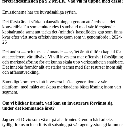
företrädesemission på 5,2 MSEK. Vad vill ni uppnå med dessa?
Emissionerna har tre huvudsakliga syften.
Det första är att stärka balansräkningen genom att återbetala det
konvertibla lån som emitterades i samband med vår föregående
kapitalrunda samt attt täcka det (mindre) kassaflödes gap som finns
kvar efter vårt stora effektivitesprogram som vi genomförde i 2024-
25
Det andra — och mest spännande — syftet är att tillföra kapital för
att accelerera vår tillväxt. Vi vill investera mer offensivt i försäljning
och marknadsföring för att kunna skala upp verksamheten snabbare.
Det innebär framför allt att stärka teamet med fler resurser inom sälj
och affärsutveckling.
Samtidigt kommer vi att investera i nästa generation av vår
plattform, med målet att skapa marknadens bästa lösning inom vårt
segment.
Om vi blickar framåt, vad kan en investerare förvänta sig
under det kommande året?
Jag ser ett Divio som växer på alla fronter. Genom hårt arbete,
tydligt fokus och en fortsatt satsning på vår agency-strategi kommer