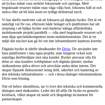
att lyckas måste vara oerhört fokuserade och spetsiga. Med
begränsade resurser måste man våga välja bort, fokusera fullt ut och
sträva efter att bli bäst inom en tydligt definierad nisch.
Vi har därför medvetet valt att fokusera på digitala byråer. Det är ett
naturligt val för oss, eftersom både bolaget och plattformen har sitt
ursprung i att hjälpa byråer som hanterar många affärskritiska
molnbaserade projekt parallellt — ofta med begränsade resurser och
utan djup specialistkompetens inom molninfrastruktur. Det är en
miljö där mycket kan gå fel om inte infrastrukturen hanteras korrekt.
Digitala byråer är därför idealkunder för
Divio
. De använder inte
bara plattformen i sina egna projekt, utan fungerar också som
naturliga återförsäljare mot sina kunder. Byråer ansvarar ofta för
delar av sina kunders webbplatser och digitala tjänster, medan
slutkunderna själva driver och utvecklar andra delar internt. Det
skapar löpande diskussioner kring drift, säkerhet och hantering av
den tekniska infrastrukturen — och i dessa dialoger rekommenderas
Divio som lösning.
När ett behov identifieras, tar vi över den tekniska och kommersiella
dialogen med slutkunden. Leder det till affär får byrån en generös
kickback, vilket skapar ett starkt och långsiktigt incitament för
partnerskapet.