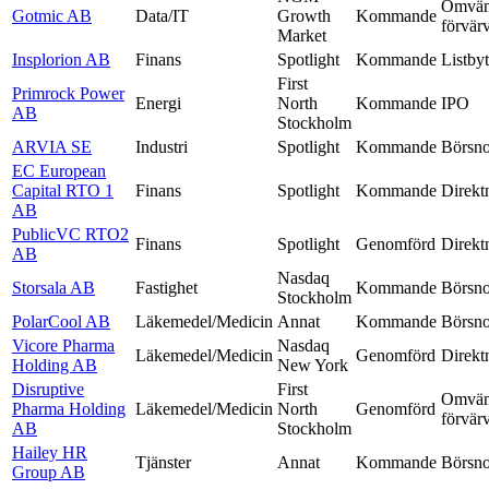
Omvän
Gotmic AB
Data/IT
Growth
Kommande
förvär
Market
Insplorion AB
Finans
Spotlight
Kommande
Listby
First
Primrock Power
Energi
North
Kommande
IPO
AB
Stockholm
ARVIA SE
Industri
Spotlight
Kommande
Börsno
EC European
Capital RTO 1
Finans
Spotlight
Kommande
Direkt
AB
PublicVC RTO2
Finans
Spotlight
Genomförd
Direkt
AB
Nasdaq
Storsala AB
Fastighet
Kommande
Börsno
Stockholm
PolarCool AB
Läkemedel/Medicin
Annat
Kommande
Börsno
Vicore Pharma
Nasdaq
Läkemedel/Medicin
Genomförd
Direkt
Holding AB
New York
Disruptive
First
Omvän
Pharma Holding
Läkemedel/Medicin
North
Genomförd
förvär
AB
Stockholm
Hailey HR
Tjänster
Annat
Kommande
Börsno
Group AB