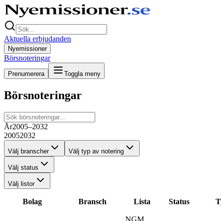
Aktuella erbjudanden
Nyemissioner
Börsnoteringar
Prenumerera
Toggla meny
Börsnoteringar
År
2005–2032
2005
2032
Välj branscher
Välj typ av notering
Välj status
Välj listor
Bolag
Bransch
Lista
Status
T
NGM