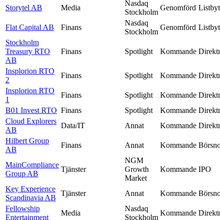
Nasdaq
Storytel AB
Media
Genomförd
Listby
Stockholm
Nasdaq
Flat Capital AB
Finans
Genomförd
Listby
Stockholm
Stockholm
Treasury RTO
Finans
Spotlight
Kommande
Direkt
AB
Insplorion RTO
Finans
Spotlight
Kommande
Direkt
2
Insplorion RTO
Finans
Spotlight
Kommande
Direkt
1
B01 Invest RTO
Finans
Spotlight
Kommande
Direkt
Cloud Explorers
Data/IT
Annat
Kommande
Direkt
AB
Hilbert Group
Finans
Annat
Kommande
Börsno
AB
NGM
MainCompliance
Tjänster
Growth
Kommande
IPO
Group AB
Market
Key Experience
Tjänster
Annat
Kommande
Börsno
Scandinavia AB
Fellowship
Nasdaq
Media
Kommande
Direkt
Entertainment
Stockholm