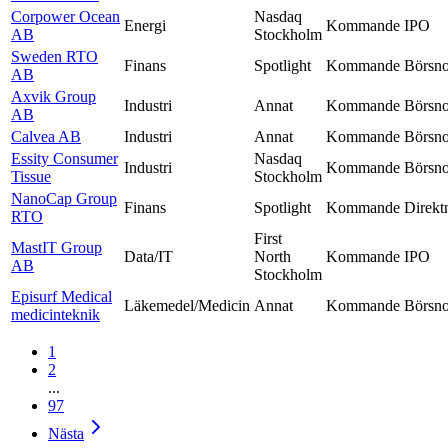
Corpower Ocean
Nasdaq
Energi
Kommande
IPO
AB
Stockholm
Sweden RTO
Finans
Spotlight
Kommande
Börsno
AB
Axvik Group
Industri
Annat
Kommande
Börsno
AB
Calvea AB
Industri
Annat
Kommande
Börsno
Essity Consumer
Nasdaq
Industri
Kommande
Börsno
Tissue
Stockholm
NanoCap Group
Finans
Spotlight
Kommande
Direkt
RTO
First
MastIT Group
Data/IT
North
Kommande
IPO
AB
Stockholm
Episurf Medical
Läkemedel/Medicin
Annat
Kommande
Börsno
medicinteknik
1
2
...
97
Nästa