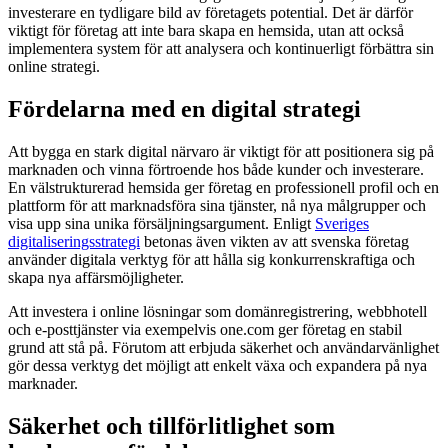
investerare en tydligare bild av företagets potential. Det är därför
viktigt för företag att inte bara skapa en hemsida, utan att också
implementera system för att analysera och kontinuerligt förbättra sin
online strategi.
Fördelarna med en digital strategi
Att bygga en stark digital närvaro är viktigt för att positionera sig på
marknaden och vinna förtroende hos både kunder och investerare.
En välstrukturerad hemsida ger företag en professionell profil och en
plattform för att marknadsföra sina tjänster, nå nya målgrupper och
visa upp sina unika försäljningsargument. Enligt
Sveriges
digitaliseringsstrategi
betonas även vikten av att svenska företag
använder digitala verktyg för att hålla sig konkurrenskraftiga och
skapa nya affärsmöjligheter.
Att investera i online lösningar som domänregistrering, webbhotell
och e-posttjänster via exempelvis one.com ger företag en stabil
grund att stå på. Förutom att erbjuda säkerhet och användarvänlighet
gör dessa verktyg det möjligt att enkelt växa och expandera på nya
marknader.
Säkerhet och tillförlitlighet som