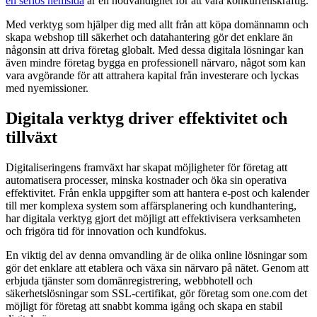
en seriös hemsida
är en nödvändighet för att vara konkurrenskraftig.
Med verktyg som hjälper dig med allt från att köpa domännamn och
skapa webshop till säkerhet och datahantering gör det enklare än
någonsin att driva företag globalt. Med dessa digitala lösningar kan
även mindre företag bygga en professionell närvaro, något som kan
vara avgörande för att attrahera kapital från investerare och lyckas
med nyemissioner.
Digitala verktyg driver effektivitet och
tillväxt
Digitaliseringens framväxt har skapat möjligheter för företag att
automatisera processer, minska kostnader och öka sin operativa
effektivitet. Från enkla uppgifter som att hantera e-post och kalender
till mer komplexa system som affärsplanering och kundhantering,
har digitala verktyg gjort det möjligt att effektivisera verksamheten
och frigöra tid för innovation och kundfokus.
En viktig del av denna omvandling är de olika online lösningar som
gör det enklare att etablera och växa sin närvaro på nätet. Genom att
erbjuda tjänster som domänregistrering, webbhotell och
säkerhetslösningar som SSL-certifikat, gör företag som one.com det
möjligt för företag att snabbt komma igång och skapa en stabil