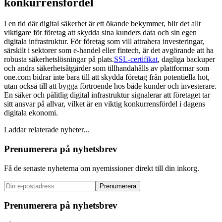
konkurrensfördel
I en tid där digital säkerhet är ett ökande bekymmer, blir det allt
viktigare för företag att skydda sina kunders data och sin egen
digitala infrastruktur. För företag som vill attrahera investeringar,
särskilt i sektorer som e-handel eller fintech, är det avgörande att ha
robusta säkerhetslösningar på plats.
SSL-certifikat
, dagliga backuper
och andra säkerhetsåtgärder som tillhandahålls av plattformar som
one.com bidrar inte bara till att skydda företag från potentiella hot,
utan också till att bygga förtroende hos både kunder och investerare.
En säker och pålitlig digital infrastruktur signalerar att företaget tar
sitt ansvar på allvar, vilket är en viktig konkurrensfördel i dagens
digitala ekonomi.
Laddar relaterade nyheter...
Prenumerera på nyhetsbrev
Få de senaste nyheterna om nyemissioner direkt till din inkorg.
Prenumerera
Prenumerera på nyhetsbrev