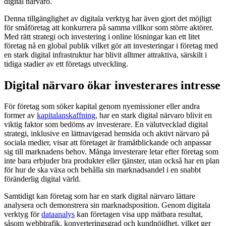
digital närvaro.
Denna tillgänglighet av digitala verktyg har även gjort det möjligt
för småföretag att konkurrera på samma villkor som större aktörer.
Med rätt strategi och investering i online lösningar kan ett litet
företag nå en global publik vilket gör att investeringar i företag med
en stark digital infrastruktur har blivit alltmer attraktiva, särskilt i
tidiga stadier av ett företags utveckling.
Digital närvaro ökar investerares intresse
För företag som söker kapital genom nyemissioner eller andra
former av
kapitalanskaffning
, har en stark digital närvaro blivit en
viktig faktor som bedöms av investerare. En välutvecklad digital
strategi, inklusive en lättnavigerad hemsida och aktivt närvaro på
sociala medier, visar att företaget är framåtblickande och anpassar
sig till marknadens behov. Många investerare letar efter företag som
inte bara erbjuder bra produkter eller tjänster, utan också har en plan
för hur de ska växa och behålla sin marknadsandel i en snabbt
föränderlig digital värld.
Samtidigt kan företag som har en stark digital närvaro lättare
analysera och demonstrera sin marknadsposition. Genom digitala
verktyg för
dataanalys
kan företagen visa upp mätbara resultat,
såsom webbtrafik, konverteringsgrad och kundnöjdhet, vilket ger