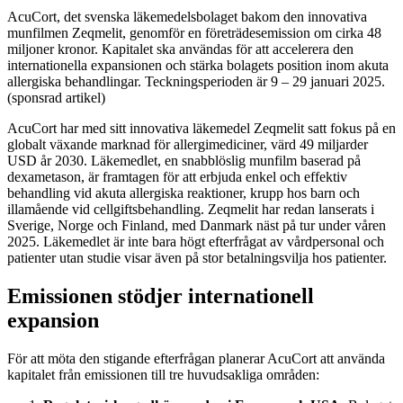
AcuCort, det svenska läkemedelsbolaget bakom den innovativa
munfilmen Zeqmelit, genomför en företrädesemission om cirka 48
miljoner kronor. Kapitalet ska användas för att accelerera den
internationella expansionen och stärka bolagets position inom akuta
allergiska behandlingar. Teckningsperioden är 9 – 29 januari 2025.
(sponsrad artikel)
AcuCort har med sitt innovativa läkemedel Zeqmelit satt fokus på en
globalt växande marknad för allergimediciner, värd 49 miljarder
USD år 2030. Läkemedlet, en snabblöslig munfilm baserad på
dexametason, är framtagen för att erbjuda enkel och effektiv
behandling vid akuta allergiska reaktioner, krupp hos barn och
illamående vid cellgiftsbehandling. Zeqmelit har redan lanserats i
Sverige, Norge och Finland, med Danmark näst på tur under våren
2025. Läkemedlet är inte bara högt efterfrågat av vårdpersonal och
patienter utan studie visar även på stor betalningsvilja hos patienter.
Emissionen stödjer internationell
expansion
För att möta den stigande efterfrågan planerar AcuCort att använda
kapitalet från emissionen till tre huvudsakliga områden: