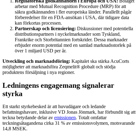
Regulatoriska godkännanden i Europa och USA:
Bolaget
arbetar med Mutual Recognition Procedure (MRP) för att
säkra godkännanden i fler europeiska länder. Parallellt pågår
förberedelser för en FDA-ansökan i USA, där tidigare data
kan förkortas processen.
Partnerskap och licensiering:
Diskussioner med potentiella
distributionspartners i nyckelmarknader som Tyskland,
Frankrike och Storbritannien fortskrider. Dessa marknader
erbjuder enorm potential med en samlad marknadsstorlek på
över 1 miljard USD per år.
Utveckling och marknadsföring:
Kapitalet ska stärka AcuCorts
möjligheter att marknadsföra Zeqmelit® globalt och stödja
produktens försäljning i nya regioner.
Ledningens engagemang signalerar
styrka
Ett starkt styrkebesked är att huvudägare och ledande
befattningshavare, inklusive VD Jonas Jönmark, har förbundit sig att
teckna betydande delar av
emissionen
. Totalt omfattar
teckningsåtagandena cirka 31 % av emissionsvolymen, motsvarande
14,8 MSEK.