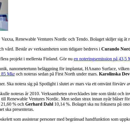
, Vaxxa, Renewable Ventures Nordic och Tendo. Bolaget skiljer sig åt re
ch vård. Består av verksamheten som tidigare bedrevs i
Curando Nord
lera projekt i mellersta Finland. Gör nu
en noteringsemission på 43,5 
 unik, nanometertunn beläggning för implantat, HAnano Surface, vilken 
å 85 Mkr
och noteras sedan på First North under mars.
Karolinska Dev
er. Ska notera sig på Spotlight i slutet av mars via ett omvänt förvärv 
ulle noteras år 2010. Verksamheten utvecklades inte som tänkt och invest
n till Renewable Ventures Nordic. Men sedan strax innan nyår blåser för
) 21,60 % och
Gerhard Dahl
10,14 %. Bolaget ska nu fokusera på onot
et ska presenteras.
oskelett som assisterar personer med begränsad handfunktion som uppko