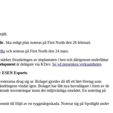
jält.
ic
. Ska enligt plan noteras på First North den 28 februari.
Mkr
och noteras på First North den 24 mars.
stärker förankringen av implantaten i ben och därigenom underlättar
elopment
är delägare via KDev.
Se vd presentera verksamheten
av
ESEN Esports
.
erarna drog sig ur. Bolaget gjordes då till ett litet företag som
ändringens vindar igen. Bolaget har fått nya huvudägare i form av de
erade investeringar inom det miljövänliga området. En notering på
mmit till följd av en ryggmärgsskada. Noterar sig på Spotlight under