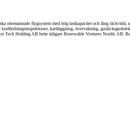
iska obemannade flygsystem med hög lastkapacitet och lång räckvidd, utv
e kraftledningsinspektioner, kartläggning, övervakning, gasläckagedetek
 Xer Tech Holding AB hette tidigare Renewable Ventures Nordic AB. R