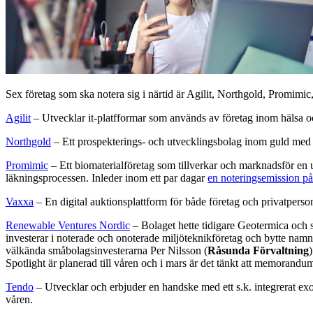
Sex företag som ska notera sig i närtid är Agilit, Northgold, Promimic
Agilit
– Utvecklar it-platfformar som används av företag inom hälsa o
Northgold
– Ett prospekterings- och utvecklingsbolag inom guld med f
Promimic
– Ett biomaterialföretag som tillverkar och marknadsför en
läkningsprocessen. Inleder inom ett par dagar
en noteringsemission p
Vaxxa
– En digital auktionsplattform för både företag och privatperson
Renewable Ventures Nordic
– Bolaget hette tidigare Geotermica och sk
investerar i noterade och onoterade miljöteknikföretag och bytte nam
välkända småbolagsinvesterarna Per Nilsson (
Råsunda Förvaltning
Spotlight är planerad till våren och i mars är det tänkt att memorandum
Tendo
– Utvecklar och erbjuder en handske med ett s.k. integrerat ex
våren.