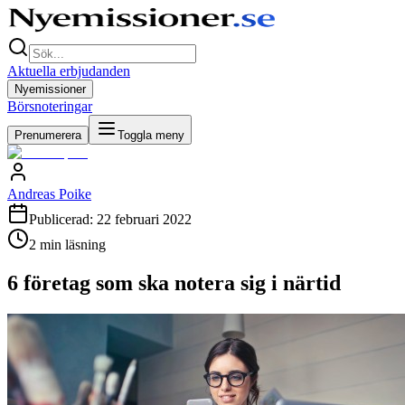
Aktuella erbjudanden
Nyemissioner
Börsnoteringar
Prenumerera
Toggla meny
Andreas Poike
Publicerad:
22 februari 2022
2
min läsning
6 företag som ska notera sig i närtid