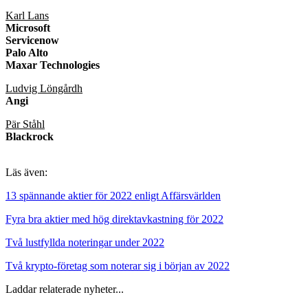
Karl Lans
Microsoft
Servicenow
Palo Alto
Maxar Technologies
Ludvig Löngårdh
Angi
Pär Ståhl
Blackrock
Läs även:
13 spännande aktier för 2022 enligt Affärsvärlden
Fyra bra aktier med hög direktavkastning för 2022
Två lustfyllda noteringar under 2022
Två krypto-företag som noterar sig i början av 2022
Laddar relaterade nyheter...