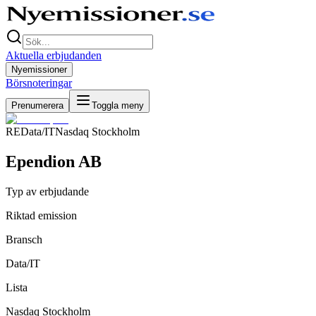
Aktuella erbjudanden
Nyemissioner
Börsnoteringar
Prenumerera
Toggla meny
RE
Data/IT
Nasdaq Stockholm
Ependion AB
Typ av erbjudande
Riktad emission
Bransch
Data/IT
Lista
Nasdaq Stockholm