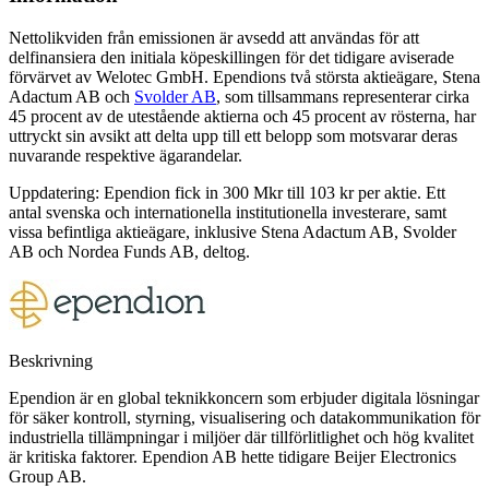
Nettolikviden från emissionen är avsedd att användas för att
delfinansiera den initiala köpeskillingen för det tidigare aviserade
förvärvet av Welotec GmbH. Ependions två största aktieägare, Stena
Adactum AB och
Svolder AB
, som tillsammans representerar cirka
45 procent av de utestående aktierna och 45 procent av rösterna, har
uttryckt sin avsikt att delta upp till ett belopp som motsvarar deras
nuvarande respektive ägarandelar.
Uppdatering: Ependion fick in 300 Mkr till 103 kr per aktie. Ett
antal svenska och internationella institutionella investerare, samt
vissa befintliga aktieägare, inklusive Stena Adactum AB, Svolder
AB och Nordea Funds AB, deltog.
Beskrivning
Ependion är en global teknikkoncern som erbjuder digitala lösningar
för säker kontroll, styrning, visualisering och datakommunikation för
industriella tillämpningar i miljöer där tillförlitlighet och hög kvalitet
är kritiska faktorer. Ependion AB hette tidigare Beijer Electronics
Group AB.