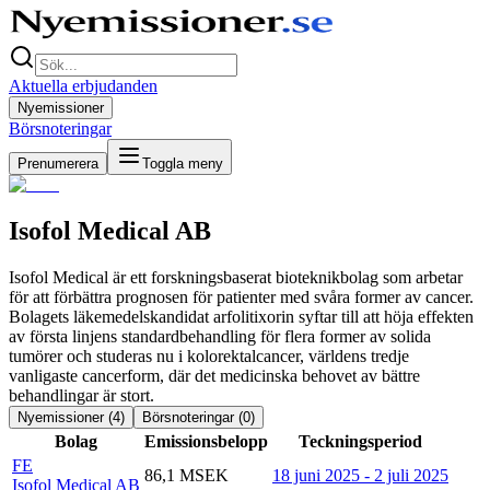
Aktuella erbjudanden
Nyemissioner
Börsnoteringar
Prenumerera
Toggla meny
Isofol Medical AB
Isofol Medical är ett forskningsbaserat bioteknikbolag som arbetar
för att förbättra prognosen för patienter med svåra former av cancer.
Bolagets läkemedelskandidat arfolitixorin syftar till att höja effekten
av första linjens standardbehandling för flera former av solida
tumörer och studeras nu i kolorektalcancer, världens tredje
vanligaste cancerform, där det medicinska behovet av bättre
behandlingar är stort.
Nyemissioner (
4
)
Börsnoteringar (
0
)
Bolag
Emissionsbelopp
Teckningsperiod
FE
86,1 MSEK
18 juni 2025 - 2 juli 2025
Isofol Medical AB