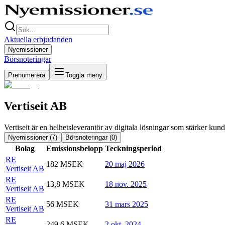
Aktuella erbjudanden
Nyemissioner
Börsnoteringar
Prenumerera
Toggla meny
Vertiseit AB
Vertiseit är en helhetsleverantör av digitala lösningar som stärker kun
Nyemissioner (
7
)
Börsnoteringar (
0
)
Bolag
Emissionsbelopp
Teckningsperiod
RE
182 MSEK
20 maj 2026
Vertiseit AB
RE
13,8 MSEK
18 nov. 2025
Vertiseit AB
RE
56 MSEK
31 mars 2025
Vertiseit AB
RE
249,6 MSEK
2 okt. 2024