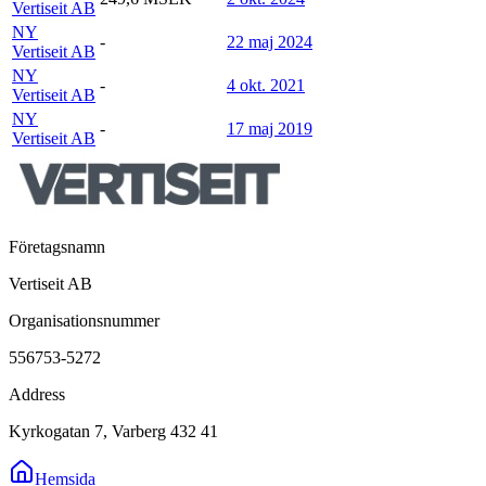
Vertiseit AB
NY
-
22 maj 2024
Vertiseit AB
NY
-
4 okt. 2021
Vertiseit AB
NY
-
17 maj 2019
Vertiseit AB
Företagsnamn
Vertiseit AB
Organisationsnummer
556753-5272
Address
Kyrkogatan 7, Varberg 432 41
Hemsida