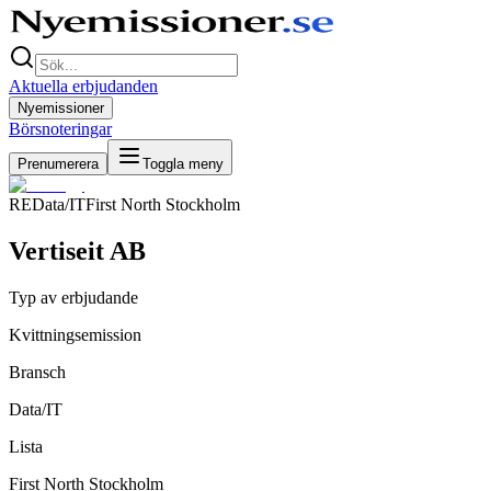
Aktuella erbjudanden
Nyemissioner
Börsnoteringar
Prenumerera
Toggla meny
RE
Data/IT
First North Stockholm
Vertiseit AB
Typ av erbjudande
Kvittningsemission
Bransch
Data/IT
Lista
First North Stockholm