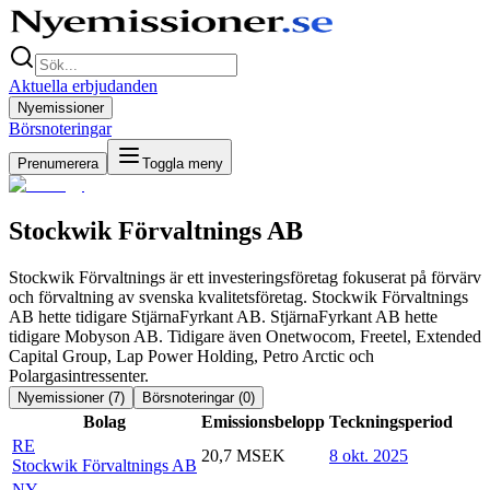
Aktuella erbjudanden
Nyemissioner
Börsnoteringar
Prenumerera
Toggla meny
Stockwik Förvaltnings AB
Stockwik Förvaltnings är ett investeringsföretag fokuserat på förvärv
och förvaltning av svenska kvalitetsföretag. Stockwik Förvaltnings
AB hette tidigare StjärnaFyrkant AB. StjärnaFyrkant AB hette
tidigare Mobyson AB. Tidigare även Onetwocom, Freetel, Extended
Capital Group, Lap Power Holding, Petro Arctic och
Polargasintressenter.
Nyemissioner (
7
)
Börsnoteringar (
0
)
Bolag
Emissionsbelopp
Teckningsperiod
RE
20,7 MSEK
8 okt. 2025
Stockwik Förvaltnings AB
NY