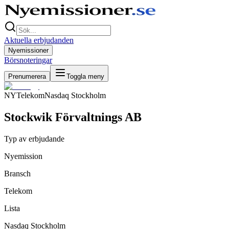
Aktuella erbjudanden
Nyemissioner
Börsnoteringar
Prenumerera
Toggla meny
NY
Telekom
Nasdaq Stockholm
Stockwik Förvaltnings AB
Typ av erbjudande
Nyemission
Bransch
Telekom
Lista
Nasdaq Stockholm