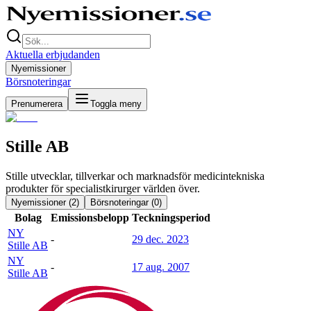
Aktuella erbjudanden
Nyemissioner
Börsnoteringar
Prenumerera
Toggla meny
Stille AB
Stille utvecklar, tillverkar och marknadsför medicintekniska
produkter för specialistkirurger världen över.
Nyemissioner (
2
)
Börsnoteringar (
0
)
Bolag
Emissionsbelopp
Teckningsperiod
NY
-
29 dec. 2023
Stille AB
NY
-
17 aug. 2007
Stille AB