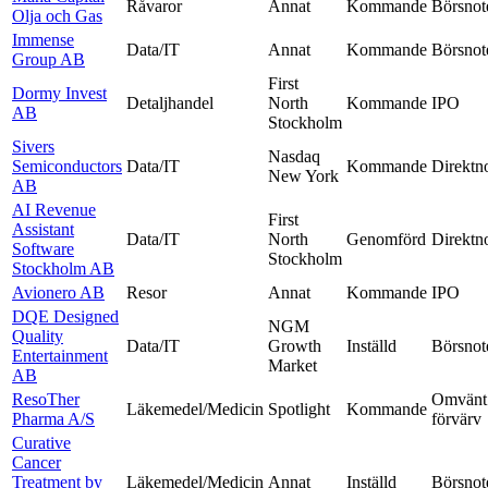
Råvaror
Annat
Kommande
Börsnot
Olja och Gas
Immense
Data/IT
Annat
Kommande
Börsnot
Group AB
First
Dormy Invest
Detaljhandel
North
Kommande
IPO
AB
Stockholm
Sivers
Nasdaq
Semiconductors
Data/IT
Kommande
Direktn
New York
AB
AI Revenue
First
Assistant
Data/IT
North
Genomförd
Direktn
Software
Stockholm
Stockholm AB
Avionero AB
Resor
Annat
Kommande
IPO
DQE Designed
NGM
Quality
Data/IT
Growth
Inställd
Börsnot
Entertainment
Market
AB
ResoTher
Omvänt
Läkemedel/Medicin
Spotlight
Kommande
Pharma A/S
förvärv
Curative
Cancer
Treatment by
Läkemedel/Medicin
Annat
Inställd
Börsnot