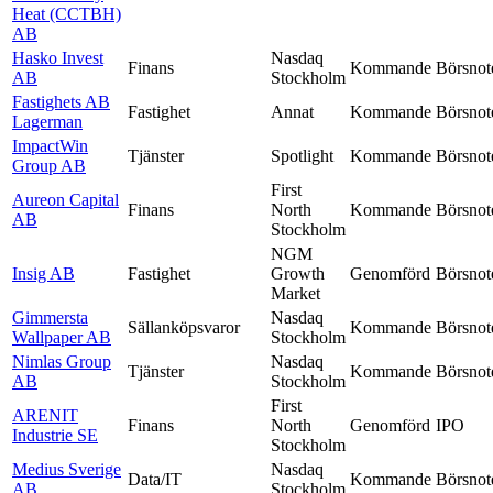
Heat (CCTBH)
AB
Hasko Invest
Nasdaq
Finans
Kommande
Börsnot
AB
Stockholm
Fastighets AB
Fastighet
Annat
Kommande
Börsnot
Lagerman
ImpactWin
Tjänster
Spotlight
Kommande
Börsnot
Group AB
First
Aureon Capital
Finans
North
Kommande
Börsnot
AB
Stockholm
NGM
Insig AB
Fastighet
Growth
Genomförd
Börsnot
Market
Gimmersta
Nasdaq
Sällanköpsvaror
Kommande
Börsnot
Wallpaper AB
Stockholm
Nimlas Group
Nasdaq
Tjänster
Kommande
Börsnot
AB
Stockholm
First
ARENIT
Finans
North
Genomförd
IPO
Industrie SE
Stockholm
Medius Sverige
Nasdaq
Data/IT
Kommande
Börsnot
AB
Stockholm