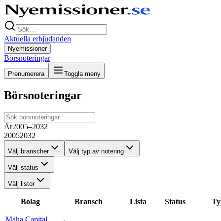
Aktuella erbjudanden
Nyemissioner
Börsnoteringar
Prenumerera
Toggla meny
Börsnoteringar
År
2005–2032
2005
2032
Välj branscher
Välj typ av notering
Välj status
Välj listor
Bolag
Bransch
Lista
Status
Ty
Maha Capital