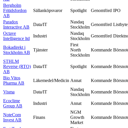
Bergholm
Fritidsfordon
Sällanköpsvaror
Spotlight
Genomförd
IPO
AB
Paradox
Nasdaq
Data/IT
Genomförd
Listbyte
Interactive AB
Stockholm
Octave
Nasdaq
Industri
Genomförd
Direktn
Intelligence ltd
Stockholm
First
Bokadirekt i
Tjänster
North
Kommande
Börsnot
Stockholm AB
Stockholm
STHLM
Reverse (RTO)
Data/IT
Spotlight
Kommande
Börsnot
AB
Bio Vitos
Läkemedel/Medicin
Annat
Kommande
Börsnot
Pharma AB
Nasdaq
Visma
Data/IT
Kommande
Börsnot
Stockholm
Ecoclime
Industri
Annat
Kommande
Börsnot
Group AB
NGM
NoteCom
Finans
Growth
Kommande
Börsnot
Invest AB
Market