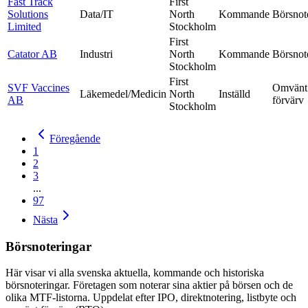
Fast Track
First
Solutions
Data/IT
North
Kommande
Börsnot
Limited
Stockholm
First
Catator AB
Industri
North
Kommande
Börsnot
Stockholm
First
SVF Vaccines
Omvänt
Läkemedel/Medicin
North
Inställd
AB
förvärv
Stockholm
Föregående
1
2
3
...
97
Nästa
Börsnoteringar
Här visar vi alla svenska aktuella, kommande och historiska
börsnoteringar. Företagen som noterar sina aktier på börsen och de
olika MTF-listorna. Uppdelat efter IPO, direktnotering, listbyte och