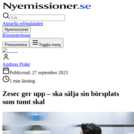
Aktuella erbjudanden
Nyemissioner
Börsnoteringar
Prenumerera
Toggla meny
Andreas Poike
Publicerad:
27 september 2023
1
min läsning
Zesec ger upp – ska sälja sin börsplats
som tomt skal