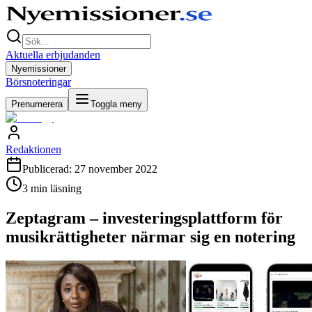
Aktuella erbjudanden
Nyemissioner
Börsnoteringar
Prenumerera
Toggla meny
Redaktionen
Publicerad:
27 november 2022
3
min läsning
Zeptagram – investeringsplattform för
musikrättigheter närmar sig en notering