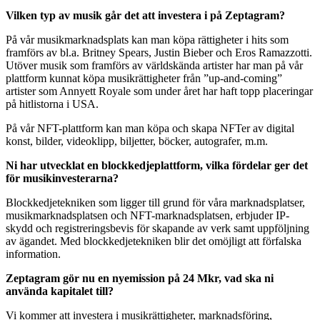
Vilken typ av musik går det att investera i på Zeptagram?
På vår musikmarknadsplats kan man köpa rättigheter i hits som
framförs av bl.a. Britney Spears, Justin Bieber och Eros Ramazzotti.
Utöver musik som framförs av världskända artister har man på vår
plattform kunnat köpa musikrättigheter från ”up-and-coming”
artister som Annyett Royale som under året har haft topp placeringar
på hitlistorna i USA.
På vår NFT-plattform kan man köpa och skapa NFTer av digital
konst, bilder, videoklipp, biljetter, böcker, autografer, m.m.
Ni har utvecklat en blockkedjeplattform, vilka fördelar ger det
för musikinvesterarna?
Blockkedjetekniken som ligger till grund för våra marknadsplatser,
musikmarknadsplatsen och NFT-marknadsplatsen, erbjuder IP-
skydd och registreringsbevis för skapande av verk samt uppföljning
av ägandet. Med blockkedjetekniken blir det omöjligt att förfalska
information.
Zeptagram gör nu en nyemission på 24 Mkr, vad ska ni
använda kapitalet till?
Vi kommer att investera i musikrättigheter, marknadsföring,