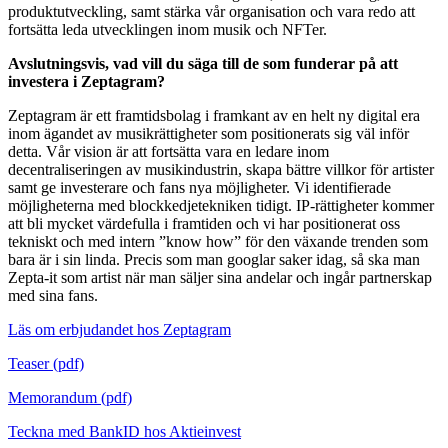
produktutveckling, samt stärka vår organisation och vara redo att
fortsätta leda utvecklingen inom musik och NFTer.
Avslutningsvis, vad vill du säga till de som funderar på att
investera i Zeptagram?
Zeptagram är ett framtidsbolag i framkant av en helt ny digital era
inom ägandet av musikrättigheter som positionerats sig väl inför
detta. Vår vision är att fortsätta vara en ledare inom
decentraliseringen av musikindustrin, skapa bättre villkor för artister
samt ge investerare och fans nya möjligheter. Vi identifierade
möjligheterna med blockkedjetekniken tidigt. IP-rättigheter kommer
att bli mycket värdefulla i framtiden och vi har positionerat oss
tekniskt och med intern ”know how” för den växande trenden som
bara är i sin linda. Precis som man googlar saker idag, så ska man
Zepta-it som artist när man säljer sina andelar och ingår partnerskap
med sina fans.
Läs om erbjudandet hos Zeptagram
Teaser (pdf)
Memorandum (pdf)
Teckna med BankID hos Aktieinvest