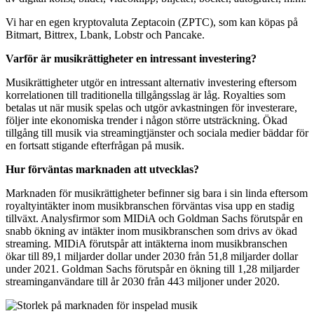
Vi har en egen kryptovaluta Zeptacoin (ZPTC), som kan köpas på
Bitmart, Bittrex, Lbank, Lobstr och Pancake.
Varför är musikrättigheter en intressant investering?
Musikrättigheter utgör en intressant alternativ investering eftersom
korrelationen till traditionella tillgångsslag är låg. Royalties som
betalas ut när musik spelas och utgör avkastningen för investerare,
följer inte ekonomiska trender i någon större utsträckning. Ökad
tillgång till musik via streamingtjänster och sociala medier bäddar för
en fortsatt stigande efterfrågan på musik.
Hur förväntas marknaden att utvecklas?
Marknaden för musikrättigheter befinner sig bara i sin linda eftersom
royaltyintäkter inom musikbranschen förväntas visa upp en stadig
tillväxt. Analysfirmor som MIDiA och Goldman Sachs förutspår en
snabb ökning av intäkter inom musikbranschen som drivs av ökad
streaming. MIDiA förutspår att intäkterna inom musikbranschen
ökar till 89,1 miljarder dollar under 2030 från 51,8 miljarder dollar
under 2021. Goldman Sachs förutspår en ökning till 1,28 miljarder
streaminganvändare till år 2030 från 443 miljoner under 2020.