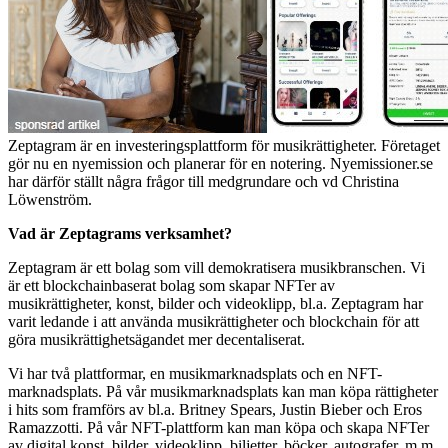
Zeptagram är en investeringsplattform för musikrättigheter. Företaget
gör nu en nyemission och planerar för en notering. Nyemissioner.se
har därför ställt några frågor till medgrundare och vd Christina
Löwenström.
Vad är Zeptagrams verksamhet?
Zeptagram är ett bolag som vill demokratisera musikbranschen. Vi
är ett blockchainbaserat bolag som skapar NFTer av
musikrättigheter, konst, bilder och videoklipp, bl.a. Zeptagram har
varit ledande i att använda musikrättigheter och blockchain för att
göra musikrättighetsägandet mer decentaliserat.
Vi har två plattformar, en musikmarknadsplats och en NFT-
marknadsplats. På vår musikmarknadsplats kan man köpa rättigheter
i hits som framförs av bl.a. Britney Spears, Justin Bieber och Eros
Ramazzotti. På vår NFT-plattform kan man köpa och skapa NFTer
av digital konst, bilder, videoklipp, biljetter, böcker, autografer, m.m.