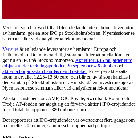
Verisure, som har växt till att bli en ledande internationell leverantör
av hemlarm, gör en stor IPO på Stockholmsbörsen. Nyemissioner.se
sammanställer vad analytikerna rekommenderar.
Verisure
är en ledande leverantör av hemlarm i Europa och
Latinamerika. Det numera riktigt stora och internationella företaget
gör nu en IPO på Stockholmsbörsen.
Aktier för 3,15 miljarder euro
erbjuds under teckningsperioden 30 september – 6 oktober
och
aktierna börjar sedan handlas den 8 oktober
. Priset per aktie sätts
inom intervallet 12,25–13,50 euro, och blir en av få som handlas i
den valutan på Stockholmsbörsen. Hur ska då en investerare agera?
Nyemissioner.se sammanställer vad analytikerna rekommenderar.
Alecta Tjänstepension, AMF, GIC Private, Swedbank Robur och
Tredje AP-fonden har åtagit sig att förvärva aktier i IPO-erbjudandet
för ett totalt belopp om 1 380 miljoner euro.
Det rapporteras att IPO-erbjudandet var övertecknat flera gånger om
redan efter 20 minuter, så intresset är uppenbart på topp.
EFN – Teckna