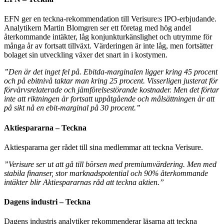
EFN ger en teckna-rekommendation till Verisure:s IPO-erbjudande.
Analytikern Martin Blomgren ser ett företag med hög andel
återkommande intäkter, låg konjunkturkänslighet och utrymme för
många år av fortsatt tillväxt. Värderingen är inte låg, men fortsätter
bolaget sin utveckling växer det snart in i kostymen.
”Den är det inget fel på. Ebitda-marginalen ligger kring 45 procent
och på ebitnivå taktar man kring 25 procent. Visserligen justerat för
förvärvsrelaterade och jämförelsestörande kostnader. Men det förtar
inte att riktningen är fortsatt uppåtgående och målsättningen är att
på sikt nå en ebit-marginal på 30 procent.”
Aktiespararna – Teckna
Aktiespararna ger rådet till sina medlemmar att teckna Verisure.
”Verisure ser ut att gå till börsen med premiumvärdering. Men med
stabila finanser, stor marknadspotential och 90% återkommande
intäkter blir Aktiespararnas råd att teckna aktien.”
Dagens industri – Teckna
Dagens industris analytiker rekommenderar läsarna att teckna