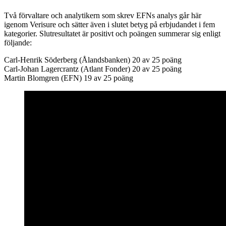
Två förvaltare och analytikern som skrev EFNs analys går här
igenom Verisure och sätter även i slutet betyg på erbjudandet i fem
kategorier. Slutresultatet är positivt och poängen summerar sig enligt
följande:
Carl-Henrik Söderberg (Ålandsbanken) 20 av 25 poäng
Carl-Johan Lagercrantz (Atlant Fonder) 20 av 25 poäng
Martin Blomgren (EFN) 19 av 25 poäng