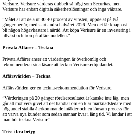
Verisure. Verisure värderas dubbelt så högt som Securitas, men
Verisure har enbart digitala säkerhetslösningar och inga väktare.
”Målet är att dela ut 30-40 procent av vinsten, uppdelat på två
gånger per år, med start andra halvåret 2026. Men det lär knappast
bli någon högavkastare i närtid. Att köpa Verisure är en investering i
tillväxt och tron på affärsmodellen.”
Privata Affärer – Teckna
Privata Affärer anser att värderingen är överkomlig och
rekommenderar sina läsare att teckna Verisure-erbjudandet.
Affärsvärlden – Teckna
Affärsvärlden ger en teckna-rekommendation för Verisure.
”Värderingen på 20 gånger rörelseresultatet är kanske inte låg, men
går att motivera givet att det handlar om en klar marknadsledare med
hög andel stabila återkommande intäkter och en lönsam process för
att värva nya kunder som sedan stannar kvar i lång tid. Vi landar i att
man bör teckna Verisure”
Triss i bra betyg