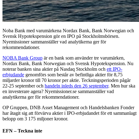
Noba Bank med varumärkena Nordax Bank, Bank Norwegian och
Svensk Hypotekspension gör en IPO på Stockholmsbörsen.
Nyemissioner sammanställer vad analytikerna ger för
rekommendationer.
NOBA Bank Group
är en bank som använder tre varumärken,
Nordax Bank, Bank Norwegian och Svensk Hypotekspension. Nu
noterar banken sina aktier på Nasdaq Stockholm och
ett IPO-
erbjudande
genomförs som består av befintliga aktier för 8,75
miljarder kronor till 70 kronor per aktie. Teckningsperioden pågår
22-25 september och
handeln inleds den 26 september
. Men hur ska
en investerare agera? Nyemissioner.se sammanställer vad
analytikerna ger för rekommendationer.
OP Gruppen, DNB Asset Management och Handelsbanken Fonder
har åtagit sig att förvärva aktier i IPO-erbjudandet för ett sammanlagt
belopp om 3 175 miljoner kronor.
EFN – Teckna inte