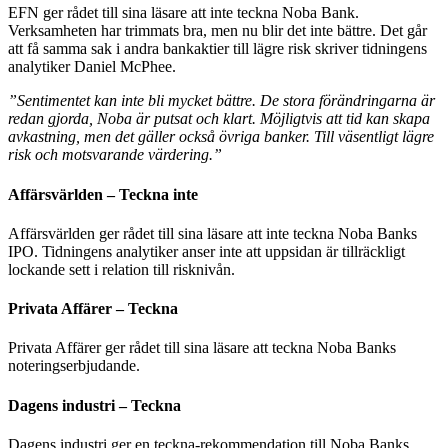
EFN ger rådet till sina läsare att inte teckna Noba Bank.
Verksamheten har trimmats bra, men nu blir det inte bättre. Det går
att få samma sak i andra bankaktier till lägre risk skriver tidningens
analytiker Daniel McPhee.
”Sentimentet kan inte bli mycket bättre. De stora förändringarna är
redan gjorda, Noba är putsat och klart. Möjligtvis att tid kan skapa
avkastning, men det gäller också övriga banker. Till väsentligt lägre
risk och motsvarande värdering.”
Affärsvärlden – Teckna inte
Affärsvärlden ger rådet till sina läsare att inte teckna Noba Banks
IPO. Tidningens analytiker anser inte att uppsidan är tillräckligt
lockande sett i relation till risknivån.
Privata Affärer – Teckna
Privata Affärer ger rådet till sina läsare att teckna Noba Banks
noteringserbjudande.
Dagens industri – Teckna
Dagens industri ger en teckna-rekommendation till Noba Banks