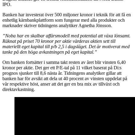
IPO.
Banken har investerat över 500 miljoner kronor i teknik för att få en
enhetlig kärnbankplattform som fungerar med alla produkter och
marknader skriver tidningens analytiker Agnetha Jönsson.
”Noba har en skalbar affärsmodell med potential att växa lönsamt.
Räknat på priset 70 kronor per aktie värderas aktien sett till
materiellt eget kapital till p/b 2,5 i dagsläget. Det är motiverat med
tanke på den höga avkastningen på eget kapital.”
Om banken fortsätter i samma takt resten av året blir vinsten 6,40
kronor per aktie. Det ger ett P/E-tal på 11 vilket baserat på Di:s
prognos sjunker till 8,6 nästa år. Tidningens analytiker gillar att
banken har för avsikt att dela ut 40 procent av vinsten uppdelat på
vår respektive höst, anser att det ger en bra mix av tillväxt och
direktavkastning.