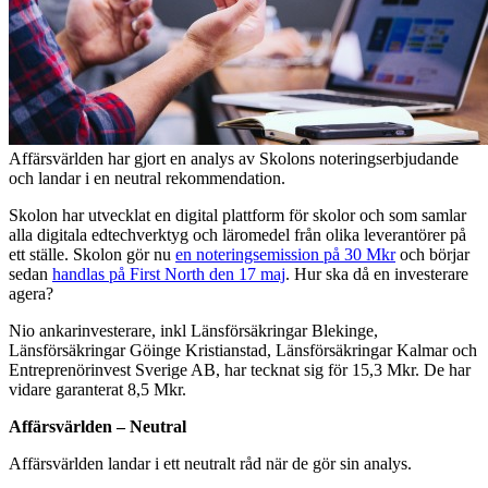
Affärsvärlden har gjort en analys av Skolons noteringserbjudande
och landar i en neutral rekommendation.
Skolon har utvecklat en digital plattform för skolor och som samlar
alla digitala edtechverktyg och läromedel från olika leverantörer på
ett ställe. Skolon gör nu
en noteringsemission på 30 Mkr
och börjar
sedan
handlas på First North den 17 maj
. Hur ska då en investerare
agera?
Nio ankarinvesterare, inkl Länsförsäkringar Blekinge,
Länsförsäkringar Göinge Kristianstad, Länsförsäkringar Kalmar och
Entreprenörinvest Sverige AB, har tecknat sig för 15,3 Mkr. De har
vidare garanterat 8,5 Mkr.
Affärsvärlden – Neutral
Affärsvärlden landar i ett neutralt råd när de gör sin analys.