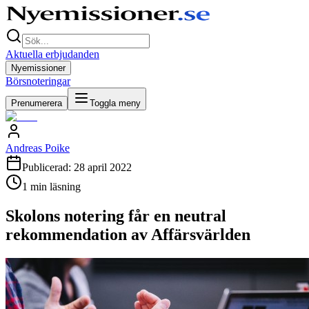
Aktuella erbjudanden
Nyemissioner
Börsnoteringar
Prenumerera
Toggla meny
Andreas Poike
Publicerad:
28 april 2022
1
min läsning
Skolons notering får en neutral
rekommendation av Affärsvärlden