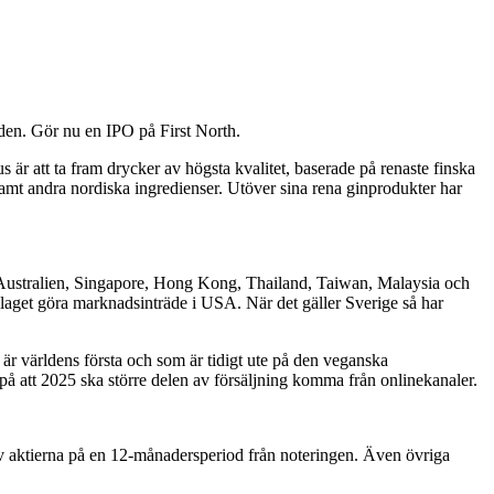
den. Gör nu en IPO på First North.
är att ta fram drycker av högsta kvalitet, baserade på renaste finska
amt andra nordiska ingredienser. Utöver sina rena ginprodukter har
, Australien, Singapore, Hong Kong, Thailand, Taiwan, Malaysia och
laget göra marknadsinträde i USA. När det gäller Sverige så har
är världens första och som är tidigt ute på den veganska
 på att 2025 ska större delen av försäljning komma från onlinekanaler.
 av aktierna på en 12-månadersperiod från noteringen. Även övriga