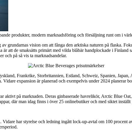
ande produkter, modern marknadsföring och försäljning runt om i värl
av grundarnas vision om att fånga den arktiska naturen på flaska. Fokus 
 är att de smaksätts primärt med vilda blåbär handplockade i Finland s
der och på så vis ta marknadsandelar.
 Tyskland, Frankrike, Storbritannien, Estland, Schweiz, Spanien, Japan
ln. Vidare expansion är planerad och exempelvis under 2024 planerar bo
r aktivt på marknaden. Deras ginbaserade havrelikör, Arctic Blue Oat, 
par, där man idag finns i över 25 onlinebutiker och med siktet inställt
n. Vidare har styrelse och ledning ingått lock-up-avtal om 100 procent
ersperiod.