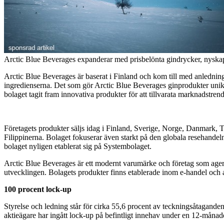
Arctic Blue Beverages expanderar med prisbelönta gindrycker, nyskap
Arctic Blue Beverages är baserat i Finland och kom till med anledning 
ingredienserna. Det som gör Arctic Blue Beverages ginprodukter unika
bolaget tagit fram innovativa produkter för att tillvarata marknadstren
Företagets produkter säljs idag i Finland, Sverige, Norge, Danmark,
Filippinerna. Bolaget fokuserar även starkt på den globala resehande
bolaget nyligen etablerat sig på Systembolaget.
Arctic Blue Beverages är ett modernt varumärke och företag som agera
utvecklingen. Bolagets produkter finns etablerade inom e-handel och ap
100 procent lock-up
Styrelse och ledning står för cirka 55,6 procent av teckningsåtagande
aktieägare har ingått lock-up på befintligt innehav under en 12-månad