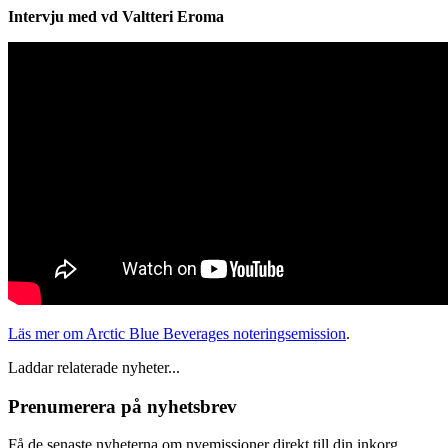
Intervju med vd Valtteri Eroma
Läs mer om Arctic Blue Beverages noteringsemission
.
Laddar relaterade nyheter...
Prenumerera på nyhetsbrev
Få de senaste nyheterna om nyemissioner direkt till din inkorg.