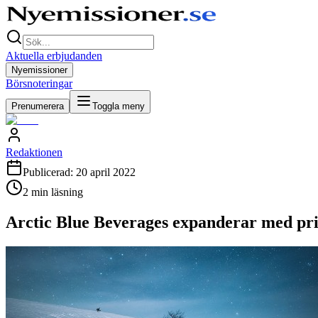
Aktuella erbjudanden
Nyemissioner
Börsnoteringar
Prenumerera
Toggla meny
Redaktionen
Publicerad:
20 april 2022
2
min läsning
Arctic Blue Beverages expanderar med pri