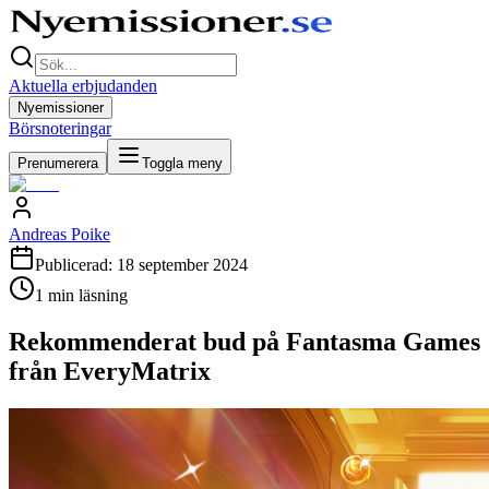
Aktuella erbjudanden
Nyemissioner
Börsnoteringar
Prenumerera
Toggla meny
Andreas Poike
Publicerad:
18 september 2024
1
min läsning
Rekommenderat bud på Fantasma Games
från EveryMatrix