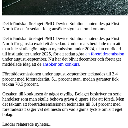
Det irländska företaget PMD Device Solutions noterades på First
North för ett år sedan. Idag ansökte styrelsen om konkurs.
Det irländska företaget PMD Device Solutions noterades på First
North för ganska exakt ett år sedan. Under mars berättade man att
man inte skulle göra någon nyemission under 2024, utan en riktad
till institutioner under 2025, för att sedan göra
en företrädesemission
under augusti-september. Nu har det blivit december och företaget
meddelade idag att de
ansöker om konkurs
.
Företrädesemissionen under augusti-september tecknades till 3,4
procent med företrädesrätt, 6,1 procent utan, medan garanter fick
teckna 70,5 procent.
Orsaken till konkursen är något otydlig. Bolaget beskriver en serie
händelser som man skulle behöva gräva djupare i för att förstå. Men
det faktum att företrädesemissionen tecknades till 3,4 procent med
företrädesrätt säger väl det mesta om vad ägarna tyckte om sitt eget
bolag.
Laddar relaterade nyheter...