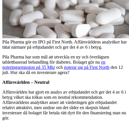
Pila Pharma gör en IPO på First North. Affärsvärldens analytiker har
tittat närmare på erbjudandet och ger det 4 av 6 i betyg.
Pila Pharma har som mål att utveckla en ny och överlägsen
tablettbaserad behandling för diabetes. Bolaget gör nu
en
noteringsemission på 35 Mkr
och
noterar sig på First North
den 12
juli. Hur ska då en investerare agera?
Affärsvärlden – Neutral
Affärsvärlden har gjort en analys av erbjudandet och ger det 4 av 6 i
betyg vilket ska tolkas som en neutral rekommendation.
Affärsvärldens analytiker anser att värderingen gör erbjudandet
relativt attraktivt, men undrar om det råder en skepsis bland
investerare då bolaget får betala rätt dyrt för den finansiering man nu
gör.