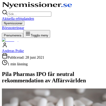
Aktuella erbjudanden
Nyemissioner
Börsnoteringar
Prenumerera
Toggla meny
Andreas Poike
Publicerad:
28 juni 2021
1
min läsning
Pila Pharmas IPO får neutral
rekommendation av Affärsvärlden