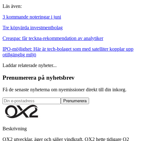
Läs även:
3 kommande noteringar i juni
Tre köpvärda investmentbolag
Creaspac får teckna-rekommendation av analytiker
IPO-möjlighet: Här är tech-bolaget som med satelliter kopplar upp
otillgänglig miljö
Laddar relaterade nyheter...
Prenumerera på nyhetsbrev
Få de senaste nyheterna om nyemissioner direkt till din inkorg.
Prenumerera
Beskrivning
OX2 utvecklar, äger och säljer vindkraft. OX2 hette tidigare O2