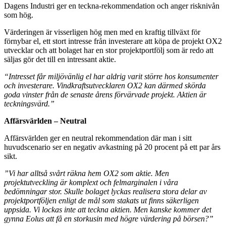
Dagens Industri ger en teckna-rekommendation och anger risknivån
som hög.
Värderingen är visserligen hög men med en kraftig tillväxt för
förnybar el, ett stort intresse från investerare att köpa de projekt OX2
utvecklar och att bolaget har en stor projektportfölj som är redo att
säljas gör det till en intressant aktie.
“Intresset får miljövänlig el har aldrig varit större hos konsumenter
och investerare. Vindkraftsutvecklaren OX2 kan därmed skörda
goda vinster från de senaste årens förvärvade projekt. Aktien är
teckningsvärd.”
Affärsvärlden – Neutral
Affärsvärlden ger en neutral rekommendation där man i sitt
huvudscenario ser en negativ avkastning på 20 procent på ett par års
sikt.
”Vi har alltså svårt räkna hem OX2 som aktie. Men
projektutveckling är komplext och felmarginalen i våra
bedömningar stor. Skulle bolaget lyckas realisera stora delar av
projektportföljen enligt de mål som stakats ut finns säkerligen
uppsida. Vi lockas inte att teckna aktien. Men kanske kommer det
gynna Eolus att få en storkusin med högre värdering på börsen?”