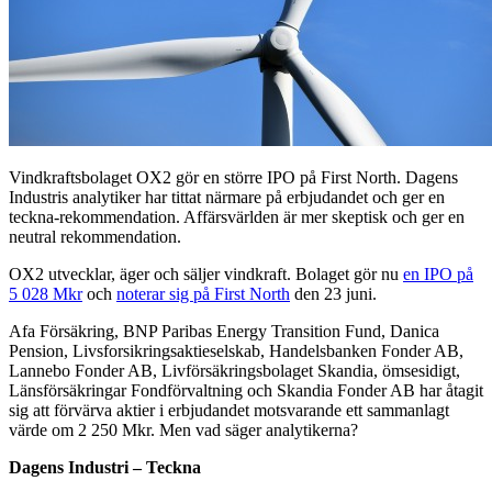
Vindkraftsbolaget OX2 gör en större IPO på First North. Dagens
Industris analytiker har tittat närmare på erbjudandet och ger en
teckna-rekommendation. Affärsvärlden är mer skeptisk och ger en
neutral rekommendation.
OX2 utvecklar, äger och säljer vindkraft. Bolaget gör nu
en IPO på
5 028 Mkr
och
noterar sig på First North
den 23 juni.
Afa Försäkring, BNP Paribas Energy Transition Fund, Danica
Pension, Livsforsikringsaktieselskab, Handelsbanken Fonder AB,
Lannebo Fonder AB, Livförsäkringsbolaget Skandia, ömsesidigt,
Länsförsäkringar Fondförvaltning och Skandia Fonder AB har åtagit
sig att förvärva aktier i erbjudandet motsvarande ett sammanlagt
värde om 2 250 Mkr. Men vad säger analytikerna?
Dagens Industri – Teckna