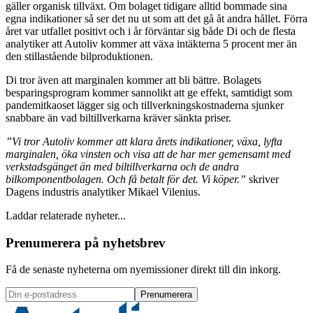
gäller organisk tillväxt. Om bolaget tidigare alltid bommade sina
egna indikationer så ser det nu ut som att det gå åt andra hållet. Förra
året var utfallet positivt och i år förväntar sig både Di och de flesta
analytiker att Autoliv kommer att växa intäkterna 5 procent mer än
den stillastående bilproduktionen.
Di tror även att marginalen kommer att bli bättre. Bolagets
besparingsprogram kommer sannolikt att ge effekt, samtidigt som
pandemitkaoset lägger sig och tillverkningskostnaderna sjunker
snabbare än vad biltillverkarna kräver sänkta priser.
”Vi tror Autoliv kommer att klara årets indikationer, växa, lyfta
marginalen, öka vinsten och visa att de har mer gemensamt med
verkstadsgänget än med biltillverkarna och de andra
bilkomponentbolagen. Och få betalt för det. Vi köper.”
skriver
Dagens industris analytiker Mikael Vilenius.
Laddar relaterade nyheter...
Prenumerera på nyhetsbrev
Få de senaste nyheterna om nyemissioner direkt till din inkorg.
Prenumerera