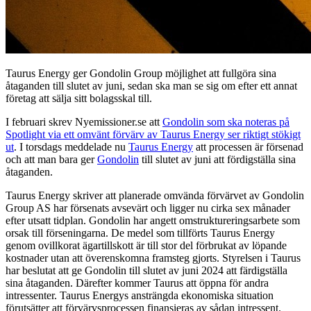
Taurus Energy ger Gondolin Group möjlighet att fullgöra sina
åtaganden till slutet av juni, sedan ska man se sig om efter ett annat
företag att sälja sitt bolagsskal till.
I februari skrev Nyemissioner.se att
Gondolin som ska noteras på
Spotlight via ett omvänt förvärv av Taurus Energy ser riktigt stökigt
ut
. I torsdags meddelade nu
Taurus Energy
att processen är försenad
och att man bara ger
Gondolin
till slutet av juni att fördigställa sina
åtaganden.
Taurus Energy skriver att planerade omvända förvärvet av Gondolin
Group AS har försenats avsevärt och ligger nu cirka sex månader
efter utsatt tidplan. Gondolin har angett omstruktureringsarbete som
orsak till förseningarna. De medel som tillförts Taurus Energy
genom ovillkorat ägartillskott är till stor del förbrukat av löpande
kostnader utan att överenskomna framsteg gjorts. Styrelsen i Taurus
har beslutat att ge Gondolin till slutet av juni 2024 att färdigställa
sina åtaganden. Därefter kommer Taurus att öppna för andra
intressenter. Taurus Energys ansträngda ekonomiska situation
förutsätter att förvärvsprocessen finansieras av sådan intressent.