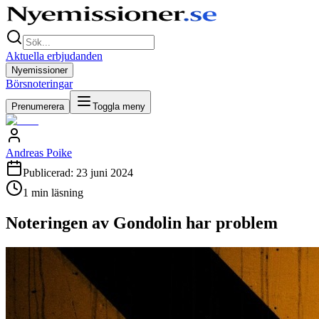
Aktuella erbjudanden
Nyemissioner
Börsnoteringar
Prenumerera
Toggla meny
Andreas Poike
Publicerad:
23 juni 2024
1
min läsning
Noteringen av Gondolin har problem