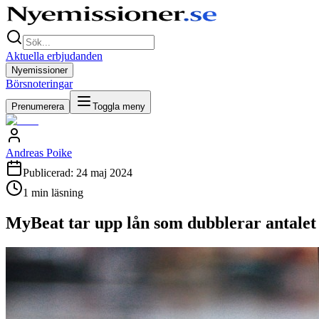
Aktuella erbjudanden
Nyemissioner
Börsnoteringar
Prenumerera
Toggla meny
Andreas Poike
Publicerad:
24 maj 2024
1
min läsning
MyBeat tar upp lån som dubblerar antalet 