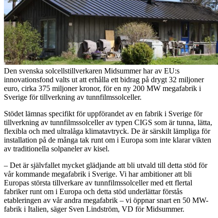
Den svenska solcellstillverkaren Midsummer har av EU:s
innovationsfond valts ut att erhålla ett bidrag på drygt 32 miljoner
euro, cirka 375 miljoner kronor, för en ny 200 MW megafabrik i
Sverige för tillverkning av tunnfilmssolceller.
Stödet lämnas specifikt för uppförandet av en fabrik i Sverige för
tillverkning av tunnfilmssolceller av typen CIGS som är tunna, lätta,
flexibla och med ultralåga klimatavtryck. De är särskilt lämpliga för
installation på de många tak runt om i Europa som inte klarar vikten
av traditionella solpaneler av kisel.
– Det är självfallet mycket glädjande att bli utvald till detta stöd för
vår kommande megafabrik i Sverige. Vi har ambitioner att bli
Europas största tillverkare av tunnfilmssolceller med ett flertal
fabriker runt om i Europa och detta stöd underlättar förstås
etableringen av vår andra megafabrik – vi öppnar snart en 50 MW-
fabrik i Italien, säger Sven Lindström, VD för Midsummer.