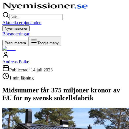
Aktuella erbjudanden
Nyemissioner
Börsnoteringar
Prenumerera
Toggla meny
Andreas Poike
Publicerad:
14 juli 2023
1
min läsning
Midsummer får 375 miljoner kronor av
EU för ny svensk solcellsfabrik