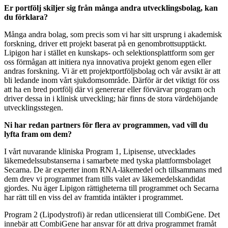
Er portfölj skiljer sig från många andra utvecklingsbolag, kan
du förklara?
Många andra bolag, som precis som vi har sitt ursprung i akademisk
forskning, driver ett projekt baserat på en genombrottsupptäckt.
Lipigon har i stället en kunskaps- och selektionsplattform som ger
oss förmågan att initiera nya innovativa projekt genom egen eller
andras forskning. Vi är ett projektportföljsbolag och vår avsikt är att
bli ledande inom vårt sjukdomsområde. Därför är det viktigt för oss
att ha en bred portfölj där vi genererar eller förvärvar program och
driver dessa in i klinisk utveckling; här finns de stora värdehöjande
utvecklingsstegen.
Ni har redan partners för flera av programmen, vad vill du
lyfta fram om dem?
I vårt nuvarande kliniska Program 1, Lipisense, utvecklades
läkemedelssubstanserna i samarbete med tyska plattformsbolaget
Secarna. De är experter inom RNA-läkemedel och tillsammans med
dem drev vi programmet fram tills valet av läkemedelskandidat
gjordes. Nu äger Lipigon rättigheterna till programmet och Secarna
har rätt till en viss del av framtida intäkter i programmet.
Program 2 (Lipodystrofi) är redan utlicensierat till CombiGene. Det
innebär att CombiGene har ansvar för att driva programmet framåt