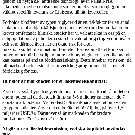
genom att nyttja s.k. antisense-teknologi, även kallat RNA-
läkemedel, med en målsökande sockermolekyl som möjliggör en
väldigt specifik leverans av Lipisense till rätt leverceller.
Förhöjda blodfetter av typen triglycerid är en riskfaktor för ett antal
sjukdomar, bl.a. hjärt-kärlsjukdom, men eftersom den indikationen
kräver omfattande kliniska studier har vi valt att rikta in oss på en
subpopulation av patienterna som har väldigt höga triglyceridnivåer
och som därmed även har en ökad risk för akut
bukspottskörtelinflammation. Fördelen för oss är att det kliniska
programmet blir betydligt mindre och myndigheternas godkännande
kan baseras på endast blodfettssänkning. Detta innebär att risken, tid
till marknad och kostnad för utvecklingsprogrammet blir mycket
fördelaktig för oss.
Hur stor är marknaden för er läkemedelskandidat?
Även fast svår hypertriglyceridemi är en nischmarknad så är det en
enorm potential då det totalt finns ca 5-6 miljoner patienter i de 7
största marknaderna. Vid endast 5 % marknadspenetration av den
gruppen patienter så ger det en beräknad försäljning på över 1,5
miljarder USD/år. Därutöver så är marknaden för bredare
indikationer förstås avsevärt större.
Ni gör nu en företrädesemission, vad ska kapitalet användas
till?