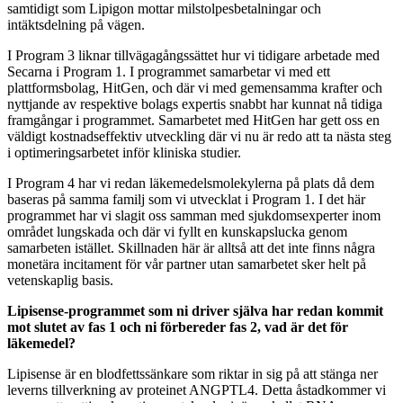
samtidigt som Lipigon mottar milstolpesbetalningar och
intäktsdelning på vägen.
I Program 3 liknar tillvägagångssättet hur vi tidigare arbetade med
Secarna i Program 1. I programmet samarbetar vi med ett
plattformsbolag, HitGen, och där vi med gemensamma krafter och
nyttjande av respektive bolags expertis snabbt har kunnat nå tidiga
framgångar i programmet. Samarbetet med HitGen har gett oss en
väldigt kostnadseffektiv utveckling där vi nu är redo att ta nästa steg
i optimeringsarbetet inför kliniska studier.
I Program 4 har vi redan läkemedelsmolekylerna på plats då dem
baseras på samma familj som vi utvecklat i Program 1. I det här
programmet har vi slagit oss samman med sjukdomsexperter inom
området lungskada och där vi fyllt en kunskapslucka genom
samarbeten istället. Skillnaden här är alltså att det inte finns några
monetära incitament för vår partner utan samarbetet sker helt på
vetenskaplig basis.
Lipisense-programmet som ni driver själva har redan kommit
mot slutet av fas 1 och ni förbereder fas 2, vad är det för
läkemedel?
Lipisense är en blodfettssänkare som riktar in sig på att stänga ner
leverns tillverkning av proteinet ANGPTL4. Detta åstadkommer vi