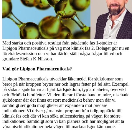
Med starka och positiva resultat från pågående fas 1-studier är
Lipigon Pharmaceuticals på väg mot klinisk fas 2. Bolaget gör nu en
företrädesemission och vi har därför ställt några frågor till vd och
grundare Stefan K Nilsson.
Vad gör Lipigon Pharmaceuticals?
Lipigon Pharmaceuticals utvecklar läkemedel för sjukdomar som
beror på när kroppen bryter ner och lagrar fetter på fel sätt. Exempel
på sådana sjukdomar är hjärt-kärlsjukdom, typ 2-diabetes, övervikt
och förhöjda blodfetter. Vi identifierar i första hand mindre, nischade
sjukdomar där det finns ett stort medicinskt behov men där vi
samtidigt ser goda möjligheter att expandera mot bredare
indikationer. Vi driver gärna våra program från tidig upptäckt till
klinisk fas och där vi kan söka utlicensiering på vägen för större
indikationer. Samtidigt som vi kan planera och har möjlighet att ta
våra nischindikationer hela vägen till marknadsgodkännande.