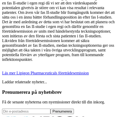
en fas II-studie i egen regi då vi ser att den värdeskapande
potentialen givetvis är större om vi kan visa resultat i relevanta
patienter. Om även vår fas II-studie blir framgångsrik kommer det att
sätta oss i en ännu bättre förhandlingsposition än efter fas I-studien.
Det är med anledning av detta som vi har beslutat om att planera och
genomföra en fas II-studie i egen regi och därför genomför en
företrädesemission av units med händelsestyrda teckningsoptioner,
som initieras av den första och sista patienten i fas II-studien.
Likviden från företrädesemissionen kommer att säkra
genomförandet av fas II-studien, medan teckningsoptionerna ger oss
möjlighet att öka takten i våra övriga utvecklingsprogram, samt
potentiella förvärv av ytterligare program, fram till kommande
inflektionspunkter.
Läs mer Lipigon Pharmaceuticals företrädesemission
Laddar relaterade nyheter...
Prenumerera på nyhetsbrev
Få de senaste nyheterna om nyemissioner direkt till din inkorg.
Prenumerera