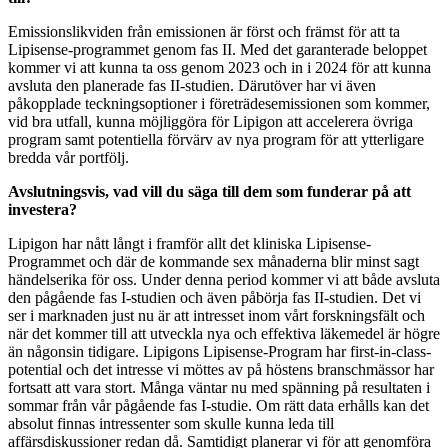
Emissionslikviden från emissionen är först och främst för att ta
Lipisense-programmet genom fas II. Med det garanterade beloppet
kommer vi att kunna ta oss genom 2023 och in i 2024 för att kunna
avsluta den planerade fas II-studien. Därutöver har vi även
påkopplade teckningsoptioner i företrädesemissionen som kommer,
vid bra utfall, kunna möjliggöra för Lipigon att accelerera övriga
program samt potentiella förvärv av nya program för att ytterligare
bredda vår portfölj.
Avslutningsvis, vad vill du säga till dem som funderar på att
investera?
Lipigon har nått långt i framför allt det kliniska Lipisense-
Programmet och där de kommande sex månaderna blir minst sagt
händelserika för oss. Under denna period kommer vi att både avsluta
den pågående fas I-studien och även påbörja fas II-studien. Det vi
ser i marknaden just nu är att intresset inom vårt forskningsfält och
när det kommer till att utveckla nya och effektiva läkemedel är högre
än någonsin tidigare. Lipigons Lipisense-Program har first-in-class-
potential och det intresse vi möttes av på höstens branschmässor har
fortsatt att vara stort. Många väntar nu med spänning på resultaten i
sommar från vår pågående fas I-studie. Om rätt data erhålls kan det
absolut finnas intressenter som skulle kunna leda till
affärsdiskussioner redan då. Samtidigt planerar vi för att genomföra