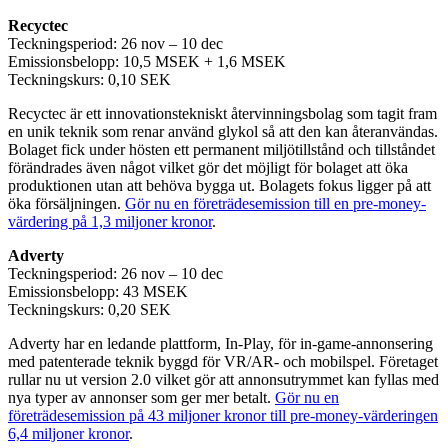
Recyctec
Teckningsperiod: 26 nov – 10 dec
Emissionsbelopp: 10,5 MSEK + 1,6 MSEK
Teckningskurs: 0,10 SEK
Recyctec är ett innovationstekniskt återvinningsbolag som tagit fram
en unik teknik som renar använd glykol så att den kan återanvändas.
Bolaget fick under hösten ett permanent miljötillstånd och tillståndet
förändrades även något vilket gör det möjligt för bolaget att öka
produktionen utan att behöva bygga ut. Bolagets fokus ligger på att
öka försäljningen.
Gör nu en företrädesemission till en pre-money-
värdering på 1,3 miljoner kronor
.
Adverty
Teckningsperiod: 26 nov – 10 dec
Emissionsbelopp: 43 MSEK
Teckningskurs: 0,20 SEK
Adverty har en ledande plattform, In-Play, för in-game-annonsering
med patenterade teknik byggd för VR/AR- och mobilspel. Företaget
rullar nu ut version 2.0 vilket gör att annonsutrymmet kan fyllas med
nya typer av annonser som ger mer betalt.
Gör nu en
företrädesemission på 43 miljoner kronor till pre-money-värderingen
6,4 miljoner kronor
.