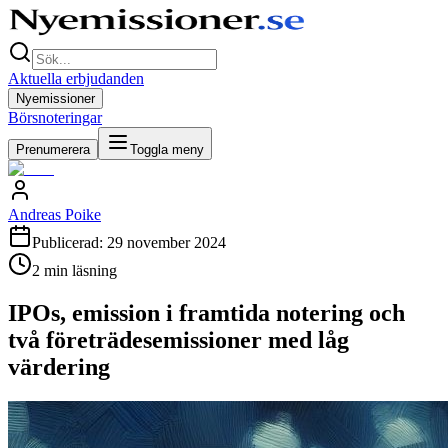
Aktuella erbjudanden
Nyemissioner
Börsnoteringar
Prenumerera
Toggla meny
Andreas Poike
Publicerad:
29 november 2024
2
min läsning
IPOs, emission i framtida notering och
två företrädesemissioner med låg
värdering