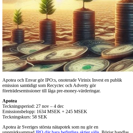
Apotea och Envar gör IPO:s, onoterade Virinix Invest en publik
emission samtidigt som Recyctec och Adverty gör
företrädesemissioner till låga pre-money-värderingar.
Apotea
Teckningsperiod: 27 nov – 4 dec
Emissionsbelopp: 1634 MSEK + 245 MSEK
Teckningskurs: 58 SEK
Apotea är Sveriges största nätapotek som nu gör en
uppmärksammad
IPO där bara befintliga aktier säljs
. Börjar handlas