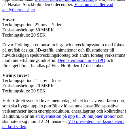
på Nasdaq Stockholm den 6 december.
Vi sammanställer vad
analytikerna säger
.
Envar
Teckningsperiod: 25 nov – 5 dec
Emissionsbelopp: 50 MSEK
Teckningskurs: 20 SEK
Envar Holding är en outsourcing- och utvecklingsstudio med fokus
på grafisk design, 3D-grafik, animationer och illustrationer till
huvudsakligen spelutvecklingsföretag och andra företag verksamma
inom underhållningsindustrin.
Denna emission är en IPO
och
företaget börjar handlas på First North den 17 december.
Virinix Invest
Teckningsperiod: 11 nov – 6 dec
Emissionsbelopp: 20 MSEK
Teckningskurs: 20 SEK
Virinix är ett svenskt investmentbolag, vilket leds av en erfaren duo,
som ska bygga upp en portfölj av lönsamma kassaflödespositiva
verksamheter inom energiproduktion, energilagring och kolkrediter i
Baltikum. Gör nu
en nyemission på upp till 20 miljoner kronor
och
ska notera sig inom 12-24 månader.
VD presenterar verksamheten i
en kort video
.