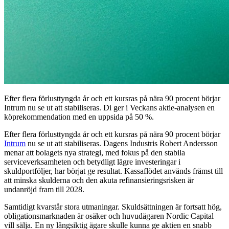
Efter flera förlusttyngda år och ett kursras på nära 90 procent börjar
Intrum nu se ut att stabiliseras. Di ger i Veckans aktie-analysen en
köprekommendation med en uppsida på 50 %.
Efter flera förlusttyngda år och ett kursras på nära 90 procent börjar
Intrum
nu se ut att stabiliseras. Dagens Industris Robert Andersson
menar att bolagets nya strategi, med fokus på den stabila
serviceverksamheten och betydligt lägre investeringar i
skuldportföljer, har börjat ge resultat. Kassaflödet används främst till
att minska skulderna och den akuta refinansieringsrisken är
undanröjd fram till 2028.
Samtidigt kvarstår stora utmaningar. Skuldsättningen är fortsatt hög,
obligationsmarknaden är osäker och huvudägaren Nordic Capital
vill sälja. En ny långsiktig ägare skulle kunna ge aktien en snabb