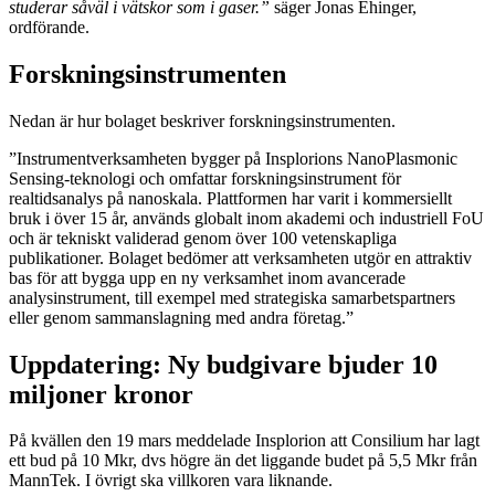
studerar såväl i vätskor som i gaser.”
säger Jonas Ehinger,
ordförande.
Forskningsinstrumenten
Nedan är hur bolaget beskriver forskningsinstrumenten.
”Instrumentverksamheten bygger på Insplorions NanoPlasmonic
Sensing-teknologi och omfattar forskningsinstrument för
realtidsanalys på nanoskala. Plattformen har varit i kommersiellt
bruk i över 15 år, används globalt inom akademi och industriell FoU
och är tekniskt validerad genom över 100 vetenskapliga
publikationer. Bolaget bedömer att verksamheten utgör en attraktiv
bas för att bygga upp en ny verksamhet inom avancerade
analysinstrument, till exempel med strategiska samarbetspartners
eller genom sammanslagning med andra företag.”
Uppdatering: Ny budgivare bjuder 10
miljoner kronor
På kvällen den 19 mars meddelade Insplorion att Consilium har lagt
ett bud på 10 Mkr, dvs högre än det liggande budet på 5,5 Mkr från
MannTek. I övrigt ska villkoren vara liknande.