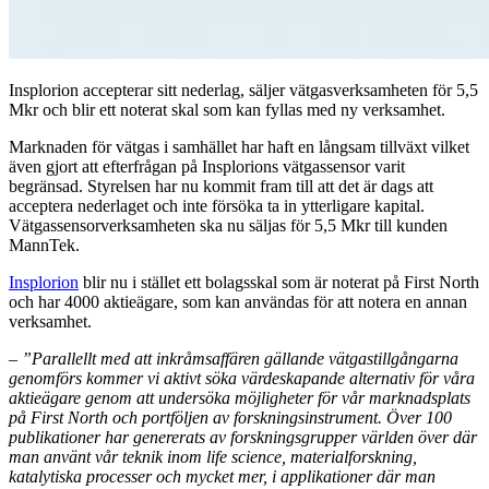
Insplorion accepterar sitt nederlag, säljer vätgasverksamheten för 5,5
Mkr och blir ett noterat skal som kan fyllas med ny verksamhet.
Marknaden för vätgas i samhället har haft en långsam tillväxt vilket
även gjort att efterfrågan på Insplorions vätgassensor varit
begränsad. Styrelsen har nu kommit fram till att det är dags att
acceptera nederlaget och inte försöka ta in ytterligare kapital.
Vätgassensorverksamheten ska nu säljas för 5,5 Mkr till kunden
MannTek.
Insplorion
blir nu i stället ett bolagsskal som är noterat på First North
och har 4000 aktieägare, som kan användas för att notera en annan
verksamhet.
– ”Parallellt med att inkråmsaffären gällande vätgastillgångarna
genomförs kommer vi aktivt söka värdeskapande alternativ för våra
aktieägare genom att undersöka möjligheter för vår marknadsplats
på First North och portföljen av forskningsinstrument. Över 100
publikationer har genererats av forskningsgrupper världen över där
man använt vår teknik inom life science, materialforskning,
katalytiska processer och mycket mer, i applikationer där man