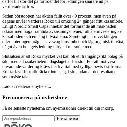
därför till stor del på förtroendet för ledningen snarare än på
verifierade siffror.
Sedan börstoppen har aktien fallit över 40 procent, men även på
dagens nivåer värderas Röko till omkring 24 gånger fritt kassaflöde.
Enligt Nordic Small Caps innebär det fortfarande att marknaden
räknar med höga framtida avkastningsnivåer, full återinvestering av
kassaflöden och en lång tillväxtbana. Samtidigt har utvecklingen
efter noteringen präglats av svag lönsamhet och låg organisk tillväxt,
något även bolagets ledning uttryckt missnöje med.
Slutsatsen är att Röko mycket väl kan bli ett framgångsrikt bolag på
sikt, men att osäkerheten i dagsläget är för stor. För att motivera
nuvarande värdering krävs fler kvartal med tydliga bevis i siffrorna.
En stark vd-historik räcker inte i sig, i slutändan är det resultaten
som måste tala.
Laddar relaterade nyheter...
Prenumerera på nyhetsbrev
Få de senaste nyheterna om nyemissioner direkt till din inkorg.
Prenumerera