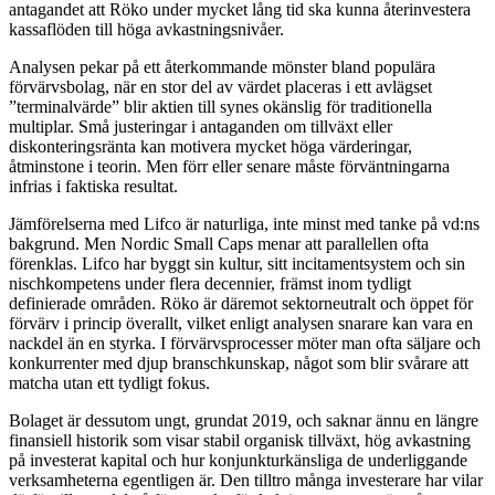
antagandet att Röko under mycket lång tid ska kunna återinvestera
kassaflöden till höga avkastningsnivåer.
Analysen pekar på ett återkommande mönster bland populära
förvärvsbolag, när en stor del av värdet placeras i ett avlägset
”terminalvärde” blir aktien till synes okänslig för traditionella
multiplar. Små justeringar i antaganden om tillväxt eller
diskonteringsränta kan motivera mycket höga värderingar,
åtminstone i teorin. Men förr eller senare måste förväntningarna
infrias i faktiska resultat.
Jämförelserna med Lifco är naturliga, inte minst med tanke på vd:ns
bakgrund. Men Nordic Small Caps menar att parallellen ofta
förenklas. Lifco har byggt sin kultur, sitt incitamentsystem och sin
nischkompetens under flera decennier, främst inom tydligt
definierade områden. Röko är däremot sektorneutralt och öppet för
förvärv i princip överallt, vilket enligt analysen snarare kan vara en
nackdel än en styrka. I förvärvsprocesser möter man ofta säljare och
konkurrenter med djup branschkunskap, något som blir svårare att
matcha utan ett tydligt fokus.
Bolaget är dessutom ungt, grundat 2019, och saknar ännu en längre
finansiell historik som visar stabil organisk tillväxt, hög avkastning
på investerat kapital och hur konjunkturkänsliga de underliggande
verksamheterna egentligen är. Den tilltro många investerare har vilar