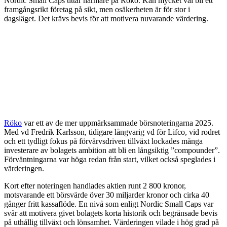
Nordic Small Caps tittar närmare på Röko. Kan mycket väl bli ett
framgångsrikt företag på sikt, men osäkerheten är för stor i
dagsläget. Det krävs bevis för att motivera nuvarande värdering.
Röko
var ett av de mer uppmärksammade börsnoteringarna 2025.
Med vd Fredrik Karlsson, tidigare långvarig vd för Lifco, vid rodret
och ett tydligt fokus på förvärvsdriven tillväxt lockades många
investerare av bolagets ambition att bli en långsiktig ”compounder”.
Förväntningarna var höga redan från start, vilket också speglades i
värderingen.
Kort efter noteringen handlades aktien runt 2 800 kronor,
motsvarande ett börsvärde över 30 miljarder kronor och cirka 40
gånger fritt kassaflöde. En nivå som enligt Nordic Small Caps var
svår att motivera givet bolagets korta historik och begränsade bevis
på uthållig tillväxt och lönsamhet. Värderingen vilade i hög grad på