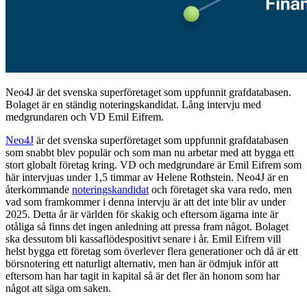
Neo4J är det svenska superföretaget som uppfunnit grafdatabasen.
Bolaget är en ständig noteringskandidat. Lång intervju med
medgrundaren och VD Emil Eifrem.
Neo4J
är det svenska superföretaget som uppfunnit grafdatabasen
som snabbt blev populär och som man nu arbetar med att bygga ett
stort globalt företag kring. VD och medgrundare är Emil Eifrem som
här intervjuas under 1,5 timmar av Helene Rothstein. Neo4J är en
återkommande
noteringskandidat
och företaget ska vara redo, men
vad som framkommer i denna intervju är att det inte blir av under
2025. Detta år är världen för skakig och eftersom ägarna inte är
otåliga så finns det ingen anledning att pressa fram något. Bolaget
ska dessutom bli kassaflödespositivt senare i år. Emil Eifrem vill
helst bygga ett företag som överlever flera generationer och då är ett
börsnotering ett naturligt alternativ, men han är ödmjuk inför att
eftersom han har tagit in kapital så är det fler än honom som har
något att säga om saken.