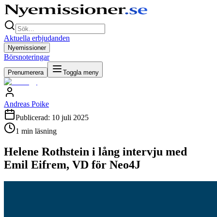
Aktuella erbjudanden
Nyemissioner
Börsnoteringar
Prenumerera
Toggla meny
Andreas Poike
Publicerad:
10 juli 2025
1
min läsning
Helene Rothstein i lång intervju med
Emil Eifrem, VD för Neo4J