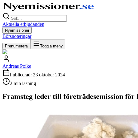
Aktuella erbjudanden
Nyemissioner
Börsnoteringar
Prenumerera
Toggla meny
Andreas Poike
Publicerad:
23 oktober 2024
2
min läsning
Framsteg leder till företrädesemission för