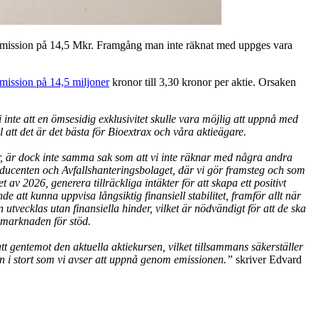
desemission på 14,5 Mkr. Framgång man inte räknat med uppges vara
emission på 14,5 miljoner
kronor till 3,30 kronor per aktie. Orsaken
nte att en ömsesidig exklusivitet skulle vara möjlig att uppnå med
l att det är det bästa för Bioextrax och våra aktieägare.
kter, är dock inte samma sak som att vi inte räknar med några andra
oducenten och Avfallshanteringsbolaget, där vi gör framsteg och som
 av 2026, generera tillräckliga intäkter för att skapa ett positivt
 att kunna uppvisa långsiktig finansiell stabilitet, framför allt när
 utvecklas utan finansiella hinder, vilket är nödvändigt för att de ska
emarknaden för stöd.
t gentemot den aktuella aktiekursen, vilket tillsammans säkerställer
n i stort som vi avser att uppnå genom emissionen.”
skriver Edvard