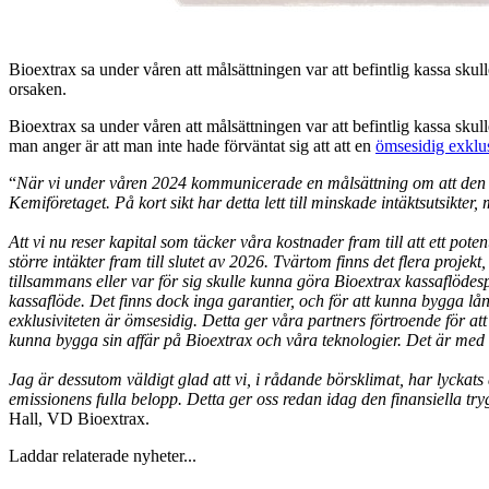
Bioextrax sa under våren att målsättningen var att befintlig kassa sk
orsaken.
Bioextrax sa under våren att målsättningen var att befintlig kassa sku
man anger är att man inte hade förväntat sig att att en
ömsesidig exklus
“
När vi under våren 2024 kommunicerade en målsättning om att den nuv
Kemiföretaget. På kort sikt har detta lett till minskade intäktsutsikte
Att vi nu reser kapital som täcker våra kostnader fram till att ett pot
större intäkter fram till slutet av 2026. Tvärtom finns det flera pr
tillsammans eller var för sig skulle kunna göra Bioextrax kassaflödespos
kassaflöde. Det finns dock inga garantier, och för att kunna bygga lån
exklusiviteten är ömsesidig. Detta ger våra partners förtroende för att
kunna bygga sin affär på Bioextrax och våra teknologier. Det är med 
Jag är dessutom väldigt glad att vi, i rådande börsklimat, har lyckat
emissionens fulla belopp. Detta ger oss redan idag den finansiella 
Hall, VD Bioextrax.
Laddar relaterade nyheter...