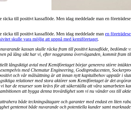
ulle räcka till positivt kassaflöde. Men idag meddelade man en företrä
lle räcka till positivt kassaflöde. Men idag meddelade man
en företrädes
ivitet skulle vara möjlig att uppnå med kemiföretaget
.
arande kassan skulle räcka fram till positivt kassaflöde, bedömde vi i
r, men på lång sikt har vi, efter noggranna överväganden, kommit fram til
entiellt långsiktigt avtal med Kemiföretaget börjar generera större intä
ojekt, exempelvis med Chematur Engineering, Godisproducenten, Sockerpr
itivt och vår målsättning är att innan nytt kapitalbehov uppstår i slutet
gsiktiga relationer med stora aktörer som Kemiföretaget är det avgörande
 vi har de resurser som krävs för att säkerställa att våra samarbeten kan
ambitionen att bygga denna trovärdighet som vi nu vänder oss till akti
s attrahera både teckningsåtagare och garanter med endast en liten rabat
trygghet gentemot både nuvarande och potentiella kunder samt marknade