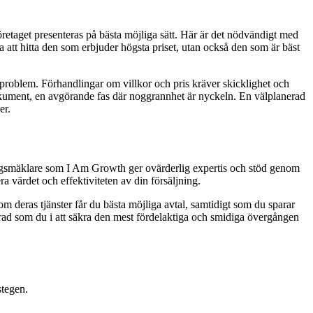
 företaget presenteras på bästa möjliga sätt. Här är det nödvändigt med
ara att hitta den som erbjuder högsta priset, utan också den som är bäst
 problem. Förhandlingar om villkor och pris kräver skicklighet och
dokument, en avgörande fas där noggrannhet är nyckeln. En välplanerad
er.
Företagsmäklare som I Am Growth ger ovärderlig expertis och stöd genom
värdet och effektiviteten av din försäljning.
 deras tjänster får du bästa möjliga avtal, samtidigt som du sparar
rad som du i att säkra den mest fördelaktiga och smidiga övergången
stegen.