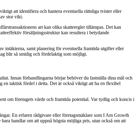
tigt att identifiera och hantera eventuella rättsliga tvister eller
v stor vikt.
ärstransaktionens art kan olika skatteregler tillämpas. Det kan
atteeffektiv försäljningsstruktur kan resultera i betydande
 intäkterna, samt planering för eventuella framtida utgifter eller
tag blir så smidig och fördelaktig som möjligt.
sultat. Innan förhandlingarna börjar behöver du fastställa dina mål och
n taktisk fördel i detta. Det är också viktigt att ha en flexibel
ent om företagets värde och framtida potential. Var tydlig och koncis i
.
lgångar. En erfaren rådgivare eller företagsmäklare som I Am Growth
e bara handlar om att uppnå högsta möjliga pris, utan också om att