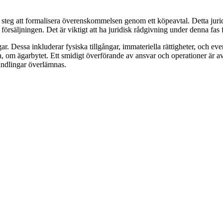
 steg att formalisera överenskommelsen genom ett köpeavtal. Detta jurid
försäljningen. Det är viktigt att ha juridisk rådgivning under denna fas för
ar. Dessa inkluderar fysiska tillgångar, immateriella rättigheter, och eve
, om ägarbytet. Ett smidigt överförande av ansvar och operationer är av st
andlingar överlämnas.