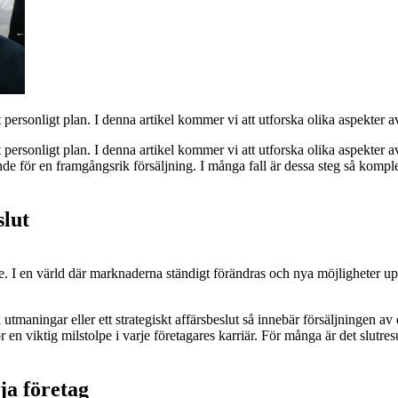
t personligt plan. I denna artikel kommer vi att utforska olika aspekter av 
t personligt plan.
I denna artikel kommer vi att utforska olika aspekter av a
r en framgångsrik försäljning. I många fall är dessa steg så komplexa 
slut
e. I en värld där marknaderna ständigt förändras och nya möjligheter upps
tmaningar eller ett strategiskt affärsbeslut så innebär försäljningen av 
viktig milstolpe i varje företagares karriär. För många är det slutresulta
lja företag