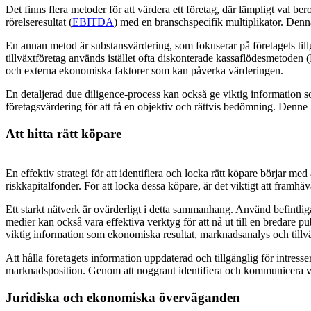
Det finns flera metoder för att värdera ett företag, där lämpligt val b
rörelseresultat (
EBITDA
) med en branschspecifik multiplikator. Denn
En annan metod är substansvärdering, som fokuserar på företagets tillg
tillväxtföretag används istället ofta diskonterade kassaflödesmetoden
och externa ekonomiska faktorer som kan påverka värderingen.
En detaljerad due diligence-process kan också ge viktig information 
företagsvärdering för att få en objektiv och rättvis bedömning. Denne 
Att hitta rätt köpare
En effektiv strategi för att identifiera och locka rätt köpare börjar m
riskkapitalfonder. För att locka dessa köpare, är det viktigt att fram
Ett starkt nätverk är ovärderligt i detta sammanhang. Använd befintlig
medier kan också vara effektiva verktyg för att nå ut till en bredare
viktig information som ekonomiska resultat, marknadsanalys och tillväx
Att hålla företagets information uppdaterad och tillgänglig för intress
marknadsposition. Genom att noggrant identifiera och kommunicera vä
Juridiska och ekonomiska överväganden