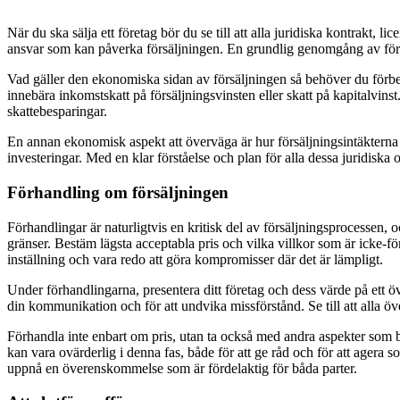
När du ska sälja ett företag bör du se till att alla juridiska kontrakt, 
ansvar som kan påverka försäljningen. En grundlig genomgång av föret
Vad gäller den ekonomiska sidan av försäljningen så behöver du förber
innebära inkomstskatt på försäljningsvinsten eller skatt på kapitalvinst
skattebesparingar.
En annan ekonomisk aspekt att överväga är hur försäljningsintäkterna sk
investeringar. Med en klar förståelse och plan för alla dessa juridiska 
Förhandling om försäljningen
Förhandlingar är naturligtvis en kritisk del av försäljningsprocessen, 
gränser. Bestäm lägsta acceptabla pris och vilka villkor som är icke-fö
inställning och vara redo att göra kompromisser där det är lämpligt.
Under förhandlingarna, presentera ditt företag och dess värde på ett ö
din kommunikation och för att undvika missförstånd. Se till att alla 
Förhandla inte enbart om pris, utan ta också med andra aspekter som b
kan vara ovärderlig i denna fas, både för att ge råd och för att agera
uppnå en överenskommelse som är fördelaktig för båda parter.