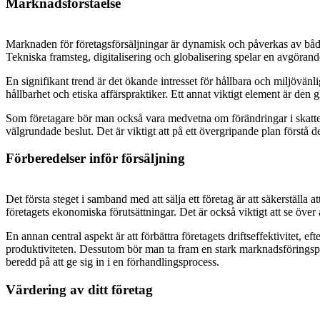
Marknadsförståelse
Marknaden för företagsförsäljningar är dynamisk och påverkas av både
Tekniska framsteg, digitalisering och globalisering spelar en avgörande 
En signifikant trend är det ökande intresset för hållbara och miljövänl
hållbarhet och etiska affärspraktiker. Ett annat viktigt element är de
Som företagare bör man också vara medvetna om förändringar i skattela
välgrundade beslut. Det är viktigt att på ett övergripande plan förstå 
Förberedelser inför försäljning
Det första steget i samband med att sälja ett företag är att säkerställa
företagets ekonomiska förutsättningar. Det är också viktigt att se över al
En annan central aspekt är att förbättra företagets driftseffektivitet, 
produktiviteten. Dessutom bör man ta fram en stark marknadsföringsplan
beredd på att ge sig in i en förhandlingsprocess.
Värdering av ditt företag