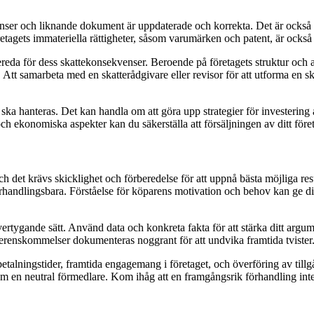
licenser och liknande dokument är uppdaterade och korrekta. Det är också vik
agets immateriella rättigheter, såsom varumärken och patent, är också a
eda för dess skattekonsekvenser. Beroende på företagets struktur och aff
. Att samarbeta med en skatterådgivare eller revisor för att utforma en sk
a hanteras. Det kan handla om att göra upp strategier för investering av
och ekonomiska aspekter kan du säkerställa att försäljningen av ditt före
och det krävs skicklighet och förberedelse för att uppnå bästa möjliga re
rhandlingsbara. Förståelse för köparens motivation och behov kan ge dig e
vertygande sätt. Använd data och konkreta fakta för att stärka ditt argum
överenskommelser dokumenteras noggrant för att undvika framtida tvister
etalningstider, framtida engagemang i företaget, och överföring av til
 som en neutral förmedlare. Kom ihåg att en framgångsrik förhandling int