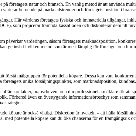
eror på företagets natur och bransch. En vanlig metod är att använda mult
a varierar beroende på marknadstrender och företagets position i brans
ångar. Här värderas företagets fysiska och immateriella tillgångar, ink
 (DCF), som projicerar framtida kassaflöden och diskonterar dem till nu
som påverkar värderingen, såsom företagets marknadsposition, konkurre
kan ge insikt i vilken metod som är mest lämplig för företaget och hur 
ed att förstå målgruppen för potentiella köpare. Dessa kan vara konkurren
häva företagets unika försäljningspunkter, som marknadsposition, kundbas,
a affärskontakter, branschevent och din professionella mäklare för att 
 publik. Förbered även en övertygande informationsbroschyr som sammanfa
tstrategier.
erade köpare är också viktigt. Diskretion är nyckeln – att hålla försäljni
l med potentiella köpare kan du öka chanserna för en framgångsrik oc