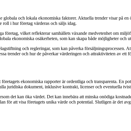
 globala och lokala ekonomiska faktorer. Aktuella trender visar på en 
roll i hur företag värderas och säljs idag.
iga företag, vilket reflekterar samhällets växande medvetenhet om miljöfrå
n globala ekonomiska osäkerheten, som kan skapa både möjligheter och ut
gstiftning och regleringar, som kan påverka försäljningsprocessen. Att
dessa trender och hur de påverkar värderingen och attraktiviteten av ett 
 att företagets ekonomiska rapporter är ordentliga och transparenta. En p
la juridiska dokument, inklusive kontrakt, licenser och eventuella tvister, 
eftersom det kan öka värdet. Det kan innebära att minska onödiga kostnade
 för att visa företagets unika värde och potential. Slutligen är det avgö