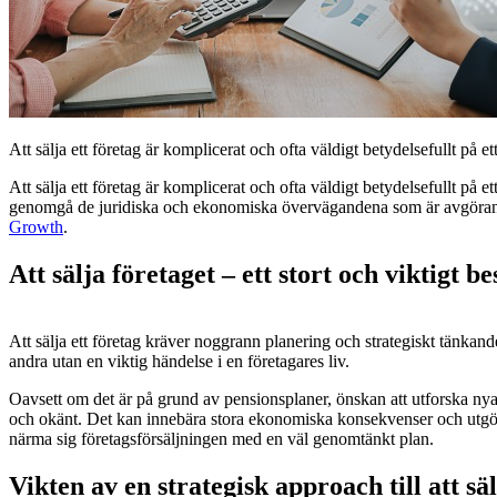
Att sälja ett företag är komplicerat och ofta väldigt betydelsefullt på et
Att sälja ett företag är komplicerat och ofta väldigt betydelsefullt på et
genomgå de juridiska och ekonomiska övervägandena som är avgörande fö
Growth
.
Att sälja företaget – ett stort och viktigt be
Att sälja ett företag kräver noggrann planering och strategiskt tänkand
andra utan en viktig händelse i en företagares liv.
Oavsett om det är på grund av pensionsplaner, önskan att utforska nya u
och okänt. Det kan innebära stora ekonomiska konsekvenser och utgör en 
närma sig företagsförsäljningen med en väl genomtänkt plan.
Vikten av en strategisk approach till att sä