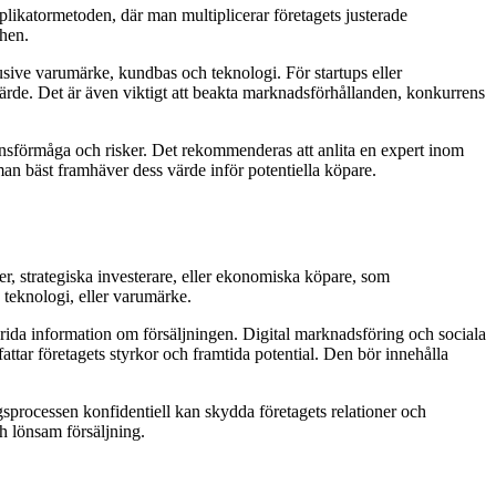
iplikatormetoden, där man multiplicerar företagets justerade
chen.
lusive varumärke, kundbas och teknologi. För startups eller
värde. Det är även viktigt att beakta marknadsförhållanden, konkurrens
nsförmåga och risker. Det rekommenderas att anlita en expert inom
man bäst framhäver dess värde inför potentiella köpare.
ter, strategiska investerare, eller ekonomiska köpare, som
 teknologi, eller varumärke.
sprida information om försäljningen. Digital marknadsföring och sociala
ttar företagets styrkor och framtida potential. Den bör innehålla
ngsprocessen konfidentiell kan skydda företagets relationer och
h lönsam försäljning.