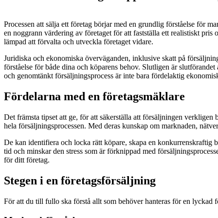
Processen att sälja ett företag börjar med en grundlig förståelse för ma
en noggrann värdering av företaget för att fastställa ett realistiskt pr
lämpad att förvalta och utveckla företaget vidare.
Juridiska och ekonomiska överväganden, inklusive skatt på försäljning
förståelse för både dina och köparens behov. Slutligen är slutförande
och genomtänkt försäljningsprocess är inte bara fördelaktig ekonomiskt,
Fördelarna med en företagsmäklare
Det främsta tipset att ge, för att säkerställa att försäljningen verkl
hela försäljningsprocessen. Med deras kunskap om marknaden, nätverk 
De kan identifiera och locka rätt köpare, skapa en konkurrenskraftig 
tid och minskar den stress som är förknippad med försäljningsprocess
för ditt företag.
Stegen i en företagsförsäljning
För att du till fullo ska förstå allt som behöver hanteras för en lyckad