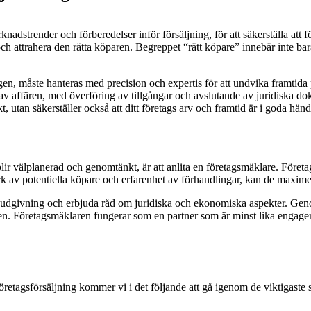
rknadstrender och förberedelser inför försäljning, för att säkerställa att
is och attrahera den rätta köparen. Begreppet “rätt köpare” innebär inte b
en, måste hanteras med precision och expertis för att undvika framtida
t av affären, med överföring av tillgångar och avslutande av juridiska 
 utan säkerställer också att ditt företags arv och framtid är i goda händ
igen blir välplanerad och genomtänkt, är att anlita en företagsmäklare. 
av potentiella köpare och erfarenhet av förhandlingar, kan de maximera 
budgivning och erbjuda råd om juridiska och ekonomiska aspekter. Genom
en. Företagsmäklaren fungerar som en partner som är minst lika engage
 företagsförsäljning kommer vi i det följande att gå igenom de viktigaste 