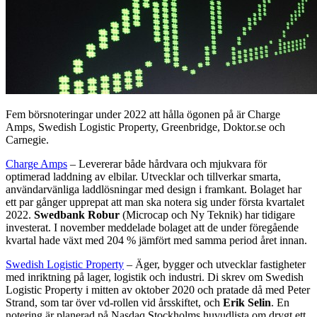
Fem börsnoteringar under 2022 att hålla ögonen på är Charge
Amps, Swedish Logistic Property, Greenbridge, Doktor.se och
Carnegie.
Charge Amps
– Levererar både hårdvara och mjukvara för
optimerad laddning av elbilar. Utvecklar och tillverkar smarta,
användarvänliga laddlösningar med design i framkant. Bolaget har
ett par gånger upprepat att man ska notera sig under första kvartalet
2022.
Swedbank Robur
(Microcap och Ny Teknik) har tidigare
investerat. I november meddelade bolaget att de under föregående
kvartal hade växt med 204 % jämfört med samma period året innan.
Swedish Logistic Property
– Äger, bygger och utvecklar fastigheter
med inriktning på lager, logistik och industri. Di skrev om Swedish
Logistic Property i mitten av oktober 2020 och pratade då med Peter
Strand, som tar över vd-rollen vid årsskiftet, och
Erik Selin
. En
notering är planerad på Nasdaq Stockholms huvudlista om drygt ett