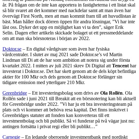
år. På frågan om de inte kan apportera in fastigheterna i ett listat skal
så blir svaret att det kommer med nackdelar samt att man även har
övervägt First North, men att man kommit fram till att huvudlistan är
bäst. Man håller dock dörren öppen för andra lösningar, ”Vi har inte
låst oss. Dyker det upp en möjlighet kan vi ta den”, säger Erik
Selin. Dagen efter artikeln skickade bolaget ut ett pressmeddelande
om att man ska börsnoteras i början av 2022.
Doktor.se
– En digital vårdgivare som även har fysiska
vårdcentraler. I slutet av maj 2021 sade Doktor.se’s vd Martin
Lindman till Di att de har som ambition att notera sig under första
kvartalet 2022. I mitten av juli 2021 skrev Di Digital att
Tencent
har
investerat i Doktor.se. Det har skett genom att de dels köpt befintliga
aktier för 100 Mkr och dels genom att Doktor.se förlänger sin
tidigare emission med ytterligare 210 Mkr.
Greenbridge
– Ett investeringsbolag som drivs av
Ola Rollén
. Ola
Rollén sade i juni 2021 till Breakit att en börsnotering kan bli aktuell
för Greenbridge under 2022. ”Vi har ju ett bra investeringsteam på
plats och vi kommer att behöva resa kapital. Det finns inskrivet i
Greenbridges statuter att fonden kan konverteras till ett
investmentbolag och bli publikt. Så vi funderar på två vägar just nu:
antingen fortsätta i privat regi eller bli publikt…”
Carnegie
– En ledande oberoende investmentbank med nordiskt